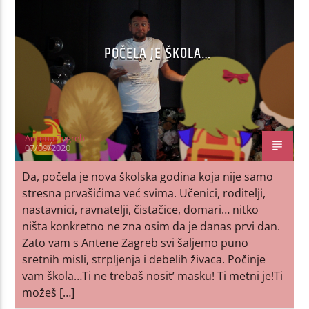
POČELA JE ŠKOLA…
Antena Zagreb
07/09/2020
Da, počela je nova školska godina koja nije samo
stresna prvašićima već svima. Učenici, roditelji,
nastavnici, ravnatelji, čistačice, domari… nitko
ništa konkretno ne zna osim da je danas prvi dan.
Zato vam s Antene Zagreb svi šaljemo puno
sretnih misli, strpljenja i debelih živaca. Počinje
vam škola…Ti ne trebaš nosit’ masku! Ti metni je!Ti
možeš […]