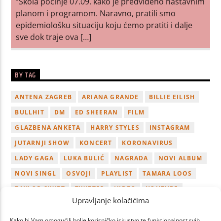
“Škola počinje 07.09. kako je predviđeno nastavnim
planom i programom. Naravno, pratili smo
epidemiološku situaciju koju ćemo pratiti i dalje
sve dok traje ova […]
BY TAG
ANTENA ZAGREB
ARIANA GRANDE
BILLIE EILISH
BULLHIT
DM
ED SHEERAN
FILM
GLAZBENA ANKETA
HARRY STYLES
INSTAGRAM
JUTARNJI SHOW
KONCERT
KORONAVIRUS
LADY GAGA
LUKA BULIĆ
NAGRADA
NOVI ALBUM
NOVI SINGL
OSVOJI
PLAYLIST
TAMARA LOOS
TAYLOR SWIFT
TWITTER
VIDEO
YOUTUBE
Upravljanje kolačićima
ZAGREB
Kako bi Vam omogućili bolje korisničko iskustvo te funkcionalnost svih