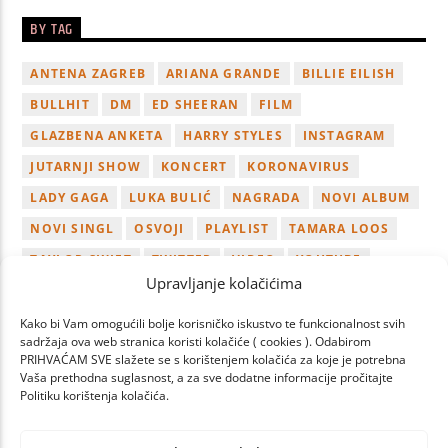
BY TAG
ANTENA ZAGREB
ARIANA GRANDE
BILLIE EILISH
BULLHIT
DM
ED SHEERAN
FILM
GLAZBENA ANKETA
HARRY STYLES
INSTAGRAM
JUTARNJI SHOW
KONCERT
KORONAVIRUS
LADY GAGA
LUKA BULIĆ
NAGRADA
NOVI ALBUM
NOVI SINGL
OSVOJI
PLAYLIST
TAMARA LOOS
TAYLOR SWIFT
TWITTER
VIDEO
YOUTUBE
Upravljanje kolačićima
ZAGREB
Kako bi Vam omogućili bolje korisničko iskustvo te funkcionalnost svih
sadržaja ova web stranica koristi kolačiće ( cookies ). Odabirom
PRIHVAĆAM SVE slažete se s korištenjem kolačića za koje je potrebna
Vaša prethodna suglasnost, a za sve dodatne informacije pročitajte
Politiku korištenja kolačića.
PAGES