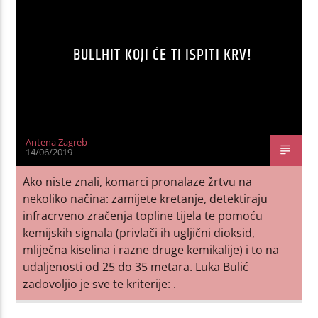
BULLHIT KOJI ĆE TI ISPITI KRV!
Antena Zagreb
14/06/2019
Ako niste znali, komarci pronalaze žrtvu na
nekoliko načina: zamijete kretanje, detektiraju
infracrveno zračenja topline tijela te pomoću
kemijskih signala (privlači ih ugljični dioksid,
mliječna kiselina i razne druge kemikalije) i to na
udaljenosti od 25 do 35 metara. Luka Bulić
zadovoljio je sve te kriterije: .