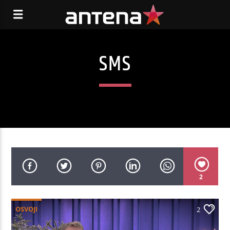
SMS
2
OSVOJI
2