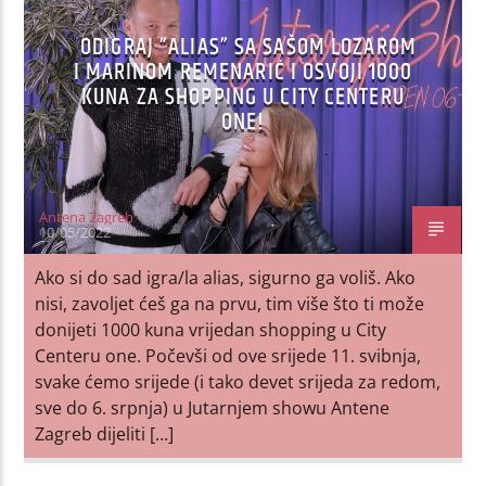
ODIGRAJ “ALIAS” SA SAŠOM LOZAROM
I MARINOM REMENARIĆ I OSVOJI 1000
KUNA ZA SHOPPING U CITY CENTERU
ONE!
Antena Zagreb
10/05/2022
Ako si do sad igra/la alias, sigurno ga voliš. Ako
nisi, zavoljet ćeš ga na prvu, tim više što ti može
donijeti 1000 kuna vrijedan shopping u City
Centeru one. Počevši od ove srijede 11. svibnja,
svake ćemo srijede (i tako devet srijeda za redom,
sve do 6. srpnja) u Jutarnjem showu Antene
Zagreb dijeliti […]