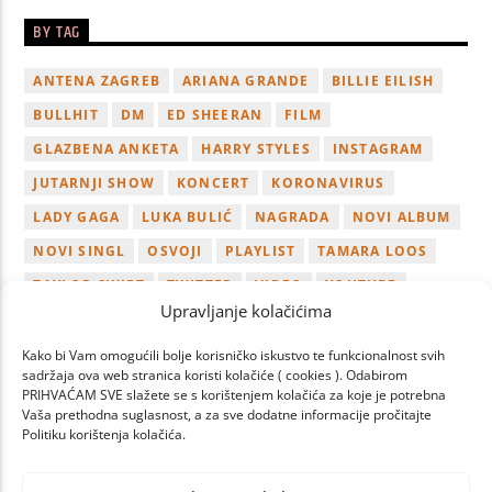
BY TAG
ANTENA ZAGREB
ARIANA GRANDE
BILLIE EILISH
BULLHIT
DM
ED SHEERAN
FILM
GLAZBENA ANKETA
HARRY STYLES
INSTAGRAM
JUTARNJI SHOW
KONCERT
KORONAVIRUS
LADY GAGA
LUKA BULIĆ
NAGRADA
NOVI ALBUM
NOVI SINGL
OSVOJI
PLAYLIST
TAMARA LOOS
TAYLOR SWIFT
TWITTER
VIDEO
YOUTUBE
Upravljanje kolačićima
ZAGREB
Kako bi Vam omogućili bolje korisničko iskustvo te funkcionalnost svih
sadržaja ova web stranica koristi kolačiće ( cookies ). Odabirom
PRIHVAĆAM SVE slažete se s korištenjem kolačića za koje je potrebna
Vaša prethodna suglasnost, a za sve dodatne informacije pročitajte
Politiku korištenja kolačića.
PAGES