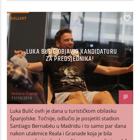
BULLHIT
4
LUKA BULIĆ OBJAVIO KANDIDATURU
ZA PREDSJEDNIKA!
Antena Zagreb
11/10/2019
Luka Bulić ovih je dana u turističkom obilasku
Španjolske. Točnije, odlučio je posjetiti stadion
Santiago Bernabéu u Madridu i to samo par dana
nakon utakmice Reala i Granade koja je bila