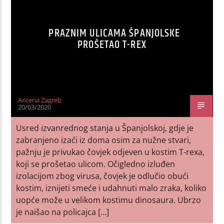
PRAZNIM ULICAMA ŠPANJOLSKE
PROŠETAO T-REX
Antena Zagreb
20/03/2020
Usred izvanrednog stanja u Španjolskoj, gdje je
zabranjeno izaći iz doma osim za nužne stvari,
pažnju je privukao čovjek odjeven u kostim T-rexa,
koji se prošetao ulicom. Očigledno izluđen
izolacijom zbog virusa, čovjek je odlučio obući
kostim, iznijeti smeće i udahnuti malo zraka, koliko
uopće može u velikom kostimu dinosaura. Ubrzo
je naišao na policajca […]