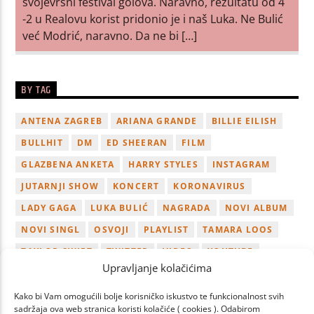
svojevrsni festival golova. Naravno, rezultatu od 4
-2 u Realovu korist pridonio je i naš Luka. Ne Bulić
već Modrić, naravno. Da ne bi […]
BY TAG
ANTENA ZAGREB
ARIANA GRANDE
BILLIE EILISH
BULLHIT
DM
ED SHEERAN
FILM
GLAZBENA ANKETA
HARRY STYLES
INSTAGRAM
JUTARNJI SHOW
KONCERT
KORONAVIRUS
LADY GAGA
LUKA BULIĆ
NAGRADA
NOVI ALBUM
NOVI SINGL
OSVOJI
PLAYLIST
TAMARA LOOS
TAYLOR SWIFT
TWITTER
VIDEO
YOUTUBE
Upravljanje kolačićima
ZAGREB
Kako bi Vam omogućili bolje korisničko iskustvo te funkcionalnost svih
sadržaja ova web stranica koristi kolačiće ( cookies ). Odabirom