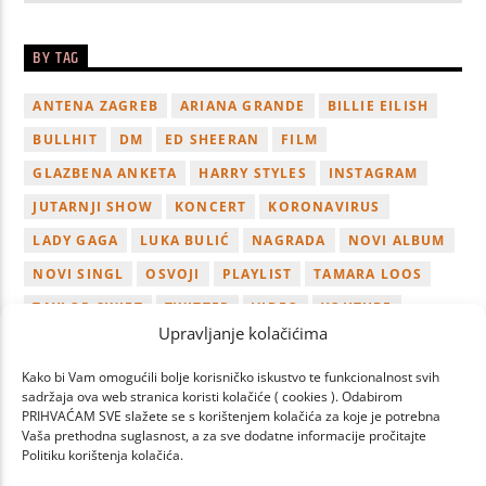
BY TAG
ANTENA ZAGREB
ARIANA GRANDE
BILLIE EILISH
BULLHIT
DM
ED SHEERAN
FILM
GLAZBENA ANKETA
HARRY STYLES
INSTAGRAM
JUTARNJI SHOW
KONCERT
KORONAVIRUS
LADY GAGA
LUKA BULIĆ
NAGRADA
NOVI ALBUM
NOVI SINGL
OSVOJI
PLAYLIST
TAMARA LOOS
TAYLOR SWIFT
TWITTER
VIDEO
YOUTUBE
Upravljanje kolačićima
ZAGREB
Kako bi Vam omogućili bolje korisničko iskustvo te funkcionalnost svih
sadržaja ova web stranica koristi kolačiće ( cookies ). Odabirom
PRIHVAĆAM SVE slažete se s korištenjem kolačića za koje je potrebna
Vaša prethodna suglasnost, a za sve dodatne informacije pročitajte
Politiku korištenja kolačića.