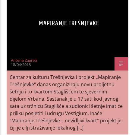
MAPIRANJE TREŠNJEVKE
Antena Zagreb
18/04/2018
Centar za kulturu Trešnjevka i projekt „Mapiranje
Trešnjevke“ danas organiziraju novu proljetnu
šetnju i to kvartom Staglišćem te sjevernim
dijelom Vrbana. Sastanak je u 17 sati kod javnog
sata uz tržnicu Staglišće a sudionici šetnje imat će
priliku posjetiti i udrugu Vestigium. Inače
“Mapiranje Trešnjevke – nevidljivi kvart” projekt je
čiji je cilj istraživanje lokalnog […]