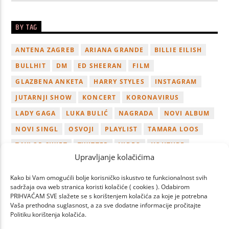
BY TAG
ANTENA ZAGREB
ARIANA GRANDE
BILLIE EILISH
BULLHIT
DM
ED SHEERAN
FILM
GLAZBENA ANKETA
HARRY STYLES
INSTAGRAM
JUTARNJI SHOW
KONCERT
KORONAVIRUS
LADY GAGA
LUKA BULIĆ
NAGRADA
NOVI ALBUM
NOVI SINGL
OSVOJI
PLAYLIST
TAMARA LOOS
TAYLOR SWIFT
TWITTER
VIDEO
YOUTUBE
Upravljanje kolačićima
ZAGREB
Kako bi Vam omogućili bolje korisničko iskustvo te funkcionalnost svih
sadržaja ova web stranica koristi kolačiće ( cookies ). Odabirom
PRIHVAĆAM SVE slažete se s korištenjem kolačića za koje je potrebna
Vaša prethodna suglasnost, a za sve dodatne informacije pročitajte
Politiku korištenja kolačića.