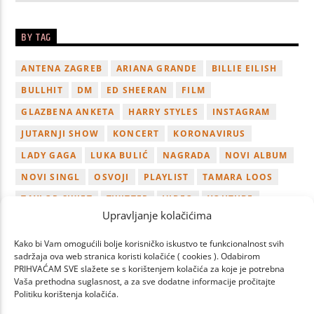
BY TAG
ANTENA ZAGREB
ARIANA GRANDE
BILLIE EILISH
BULLHIT
DM
ED SHEERAN
FILM
GLAZBENA ANKETA
HARRY STYLES
INSTAGRAM
JUTARNJI SHOW
KONCERT
KORONAVIRUS
LADY GAGA
LUKA BULIĆ
NAGRADA
NOVI ALBUM
NOVI SINGL
OSVOJI
PLAYLIST
TAMARA LOOS
TAYLOR SWIFT
TWITTER
VIDEO
YOUTUBE
Upravljanje kolačićima
ZAGREB
Kako bi Vam omogućili bolje korisničko iskustvo te funkcionalnost svih
sadržaja ova web stranica koristi kolačiće ( cookies ). Odabirom
PRIHVAĆAM SVE slažete se s korištenjem kolačića za koje je potrebna
Vaša prethodna suglasnost, a za sve dodatne informacije pročitajte
Politiku korištenja kolačića.