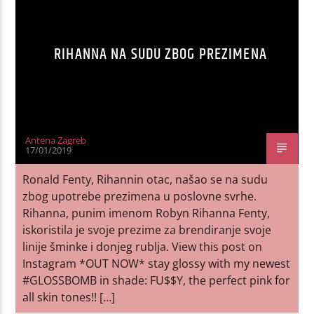
RIHANNA NA SUDU ZBOG PREZIMENA
Antena Zagreb
17/01/2019
Ronald Fenty, Rihannin otac, našao se na sudu
zbog upotrebe prezimena u poslovne svrhe.
Rihanna, punim imenom Robyn Rihanna Fenty,
iskoristila je svoje prezime za brendiranje svoje
linije šminke i donjeg rublja. View this post on
Instagram *OUT NOW* stay glossy with my newest
#GLOSSBOMB in shade: FU$$Y, the perfect pink for
all skin tones!! […]