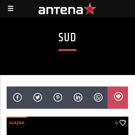
SUD
GLAZBA
0