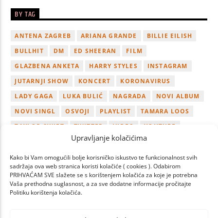
BY TAG
ANTENA ZAGREB
ARIANA GRANDE
BILLIE EILISH
BULLHIT
DM
ED SHEERAN
FILM
GLAZBENA ANKETA
HARRY STYLES
INSTAGRAM
JUTARNJI SHOW
KONCERT
KORONAVIRUS
LADY GAGA
LUKA BULIĆ
NAGRADA
NOVI ALBUM
NOVI SINGL
OSVOJI
PLAYLIST
TAMARA LOOS
TAYLOR SWIFT
TWITTER
VIDEO
YOUTUBE
Upravljanje kolačićima
ZAGREB
Kako bi Vam omogućili bolje korisničko iskustvo te funkcionalnost svih
sadržaja ova web stranica koristi kolačiće ( cookies ). Odabirom
PRIHVAĆAM SVE slažete se s korištenjem kolačića za koje je potrebna
Vaša prethodna suglasnost, a za sve dodatne informacije pročitajte
Politiku korištenja kolačića.
PAGES