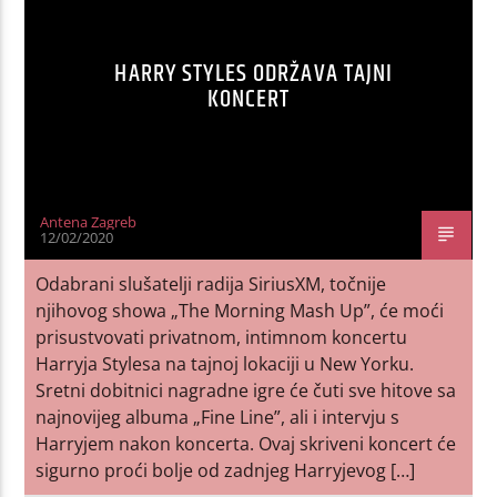
HARRY STYLES ODRŽAVA TAJNI
KONCERT
Antena Zagreb
12/02/2020
Odabrani slušatelji radija SiriusXM, točnije
njihovog showa „The Morning Mash Up”, će moći
prisustvovati privatnom, intimnom koncertu
Harryja Stylesa na tajnoj lokaciji u New Yorku.
Sretni dobitnici nagradne igre će čuti sve hitove sa
najnovijeg albuma „Fine Line”, ali i intervju s
Harryjem nakon koncerta. Ovaj skriveni koncert će
sigurno proći bolje od zadnjeg Harryjevog […]