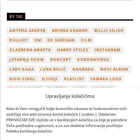
BY TAG
ANTENA ZAGREB
ARIANA GRANDE
BILLIE EILISH
BULLHIT
DM
ED SHEERAN
FILM
GLAZBENA ANKETA
HARRY STYLES
INSTAGRAM
JUTARNJI SHOW
KONCERT
KORONAVIRUS
LADY GAGA
LUKA BULIĆ
NAGRADA
NOVI ALBUM
NOVI SINGL
OSVOJI
PLAYLIST
TAMARA LOOS
TAYLOR SWIFT
TWITTER
VIDEO
YOUTUBE
Upravljanje kolačićima
ZAGREB
Kako bi Vam omogućili bolje korisničko iskustvo te funkcionalnost svih
sadržaja ova web stranica koristi kolačiće ( cookies ). Odabirom
PRIHVAĆAM SVE slažete se s korištenjem kolačića za koje je potrebna
Vaša prethodna suglasnost, a za sve dodatne informacije pročitajte
Politiku korištenja kolačića.