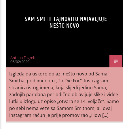
SAM SMITH TAJNOVITO NAJAVLJUJE
NEŠTO NOVO
Antena Zagreb
06/02/2020
Izgleda da uskoro dolazi nešto novo od Sama
Smitha, pod imenom „To Die For”. Instragram
stranica istog imena, koja slijedi jedino Sama,
zadnjih par dana periodično objavljuje slike i videe
lutki u izlogu uz opise „otvara se 14. veljače”. Samo
po sebi nema veze sa Samom Smithom, ali ovaj
Instagram račun je prije promovirao „How […]