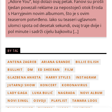
„Adore You”, koji dolazi ovaj petak. Fanovi su prošli
tjedan povezali reklame za nepostojeći otok Eroda
s Harryjevim novim albumom, što je s ovim
teaserom potvrđeno. Iako su teaseri uglavnom
ulomci spota od desetak sekundi, ovaj traje dvije i
pol minute i sadrži cijelu bajkovitu […]
BY TAG
ANTENA ZAGREB
ARIANA GRANDE
BILLIE EILISH
BULLHIT
DM
ED SHEERAN
FILM
GLAZBENA ANKETA
HARRY STYLES
INSTAGRAM
JUTARNJI SHOW
KONCERT
KORONAVIRUS
LADY GAGA
LUKA BULIĆ
NAGRADA
NOVI ALBUM
NOVI SINGL
OSVOJI
PLAYLIST
TAMARA LOOS
TAYLOR SWIFT
TWITTER
VIDEO
YOUTUBE