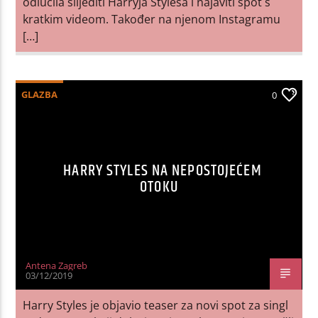
odlučila slijediti Harryja Stylesa i najaviti spot s
kratkim videom. Također na njenom Instagramu
[…]
GLAZBA
0
HARRY STYLES NA NEPOSTOJEĆEM
OTOKU
Antena Zagreb
03/12/2019
Harry Styles je objavio teaser za novi spot za singl