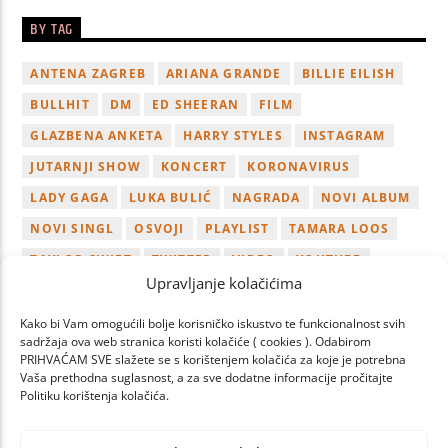
BY TAG
ANTENA ZAGREB
ARIANA GRANDE
BILLIE EILISH
BULLHIT
DM
ED SHEERAN
FILM
GLAZBENA ANKETA
HARRY STYLES
INSTAGRAM
JUTARNJI SHOW
KONCERT
KORONAVIRUS
LADY GAGA
LUKA BULIĆ
NAGRADA
NOVI ALBUM
NOVI SINGL
OSVOJI
PLAYLIST
TAMARA LOOS
TAYLOR SWIFT
TWITTER
VIDEO
YOUTUBE
Upravljanje kolačićima
ZAGREB
Kako bi Vam omogućili bolje korisničko iskustvo te funkcionalnost svih
sadržaja ova web stranica koristi kolačiće ( cookies ). Odabirom
PRIHVAĆAM SVE slažete se s korištenjem kolačića za koje je potrebna
Vaša prethodna suglasnost, a za sve dodatne informacije pročitajte
Politiku korištenja kolačića.
PAGES