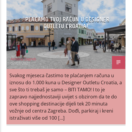
PLAĆAMO TVOJ RAČUN U DESIGNER
OUTLETU CROATIA!
Antena Zagreb
07/07/2021
Svakog mjeseca častimo te plaćanjem računa u
iznosu do 1.000 kuna u Designer Outletu Croatia, a
sve što ti trebaš je samo – BITI TAMO! I to je
zapravo najjednostaviji uvijet s obzirom da te do
ove shopping destinacije dijeli tek 20 minuta
vožnje od centra Zagreba. Dođi, parkiraj i kreni
istraživati više od 100 […]