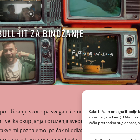
BULLHIT ZA BINDŽANJE
o ukidanju skoro pa svega u čemu smo mogli uživati.
Kako bi Vam omogućili bolje k
kolačiće ( cookies ). Odabir
ni, velika okupljanja i druženja svedena na minimum,
Vaša prethodna suglasnost, a 
akve mi poznajemo, pa čak ni odlazak u kino ili kazalište
Zato nam ostaju serije, a njih hvala bogu imamo na pretek!