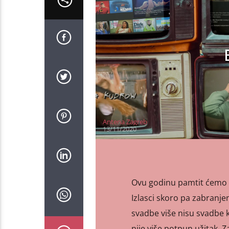
Antena Zagreb
13/11/2020
Ovu godinu pamtit ćemo p
Izlasci skoro pa zabranje
svadbe više nisu svadbe k
nije više potpun užitak. 