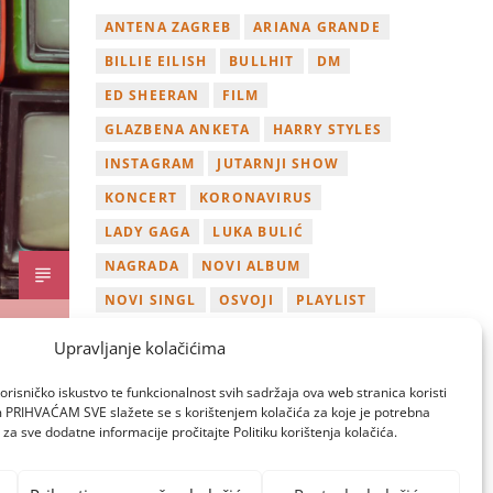
ANTENA ZAGREB
ARIANA GRANDE
BILLIE EILISH
BULLHIT
DM
ED SHEERAN
FILM
GLAZBENA ANKETA
HARRY STYLES
INSTAGRAM
JUTARNJI SHOW
KONCERT
KORONAVIRUS
LADY GAGA
LUKA BULIĆ
NAGRADA
NOVI ALBUM
NOVI SINGL
OSVOJI
PLAYLIST
TAMARA LOOS
TAYLOR SWIFT
Upravljanje kolačićima
TWITTER
VIDEO
YOUTUBE
orisničko iskustvo te funkcionalnost svih sadržaja ova web stranica koristi
ZAGREB
om PRIHVAĆAM SVE slažete se s korištenjem kolačića za koje je potrebna
za sve dodatne informacije pročitajte Politiku korištenja kolačića.