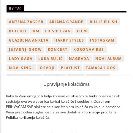
BY TAG
ANTENA ZAGREB
ARIANA GRANDE
BILLIE EILISH
BULLHIT
DM
ED SHEERAN
FILM
GLAZBENA ANKETA
HARRY STYLES
INSTAGRAM
JUTARNJI SHOW
KONCERT
KORONAVIRUS
LADY GAGA
LUKA BULIĆ
NAGRADA
NOVI ALBUM
NOVI SINGL
OSVOJI
PLAYLIST
TAMARA LOOS
TAYLOR SWIFT
TWITTER
VIDEO
YOUTUBE
Upravljanje kolačićima
ZAGREB
Kako bi Vam omogućili bolje korisničko iskustvo te funkcionalnost svih
sadržaja ova web stranica koristi kolačiće ( cookies ). Odabirom
PRIHVAĆAM SVE slažete se s korištenjem kolačića za koje je potrebna
Vaša prethodna suglasnost, a za sve dodatne informacije pročitajte
Politiku korištenja kolačića.
PAGES