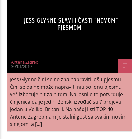
JESS GLYNNE SLAVI I ČASTI “NOVOM”
PJESMOM
Antena Zagreb
30/01/2019
Jess Glynne čini se ne zna napraviti lošu pjesmu.
Čini se da ne može napraviti niti solidnu pjesmu
već izbacuje hit za hitom. Najjasnije to potvrđuje
činjenica da je jedini ženski izvođač sa 7 brojeva
jedan u Velikoj Britaniji. Na našoj listi TOP 40
Antene Zagreb nam je stalni gost sa svakim novim
singlom, a […]