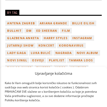
BY TAG
ANTENA ZAGREB
ARIANA GRANDE
BILLIE EILISH
BULLHIT
DM
ED SHEERAN
FILM
GLAZBENA ANKETA
HARRY STYLES
INSTAGRAM
JUTARNJI SHOW
KONCERT
KORONAVIRUS
LADY GAGA
LUKA BULIĆ
NAGRADA
NOVI ALBUM
NOVI SINGL
OSVOJI
PLAYLIST
TAMARA LOOS
TAYLOR SWIFT
TWITTER
VIDEO
YOUTUBE
Upravljanje kolačićima
ZAGREB
Kako bi Vam omogućili bolje korisničko iskustvo te funkcionalnost svih
sadržaja ova web stranica koristi kolačiće ( cookies ). Odabirom
PRIHVAĆAM SVE slažete se s korištenjem kolačića za koje je potrebna
Vaša prethodna suglasnost, a za sve dodatne informacije pročitajte
Politiku korištenja kolačića.