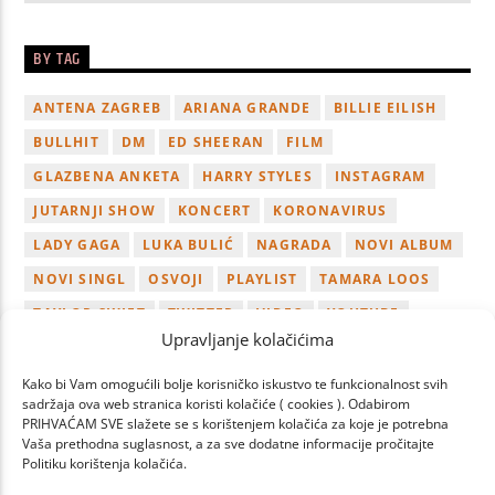
BY TAG
ANTENA ZAGREB
ARIANA GRANDE
BILLIE EILISH
BULLHIT
DM
ED SHEERAN
FILM
GLAZBENA ANKETA
HARRY STYLES
INSTAGRAM
JUTARNJI SHOW
KONCERT
KORONAVIRUS
LADY GAGA
LUKA BULIĆ
NAGRADA
NOVI ALBUM
NOVI SINGL
OSVOJI
PLAYLIST
TAMARA LOOS
TAYLOR SWIFT
TWITTER
VIDEO
YOUTUBE
Upravljanje kolačićima
ZAGREB
Kako bi Vam omogućili bolje korisničko iskustvo te funkcionalnost svih
sadržaja ova web stranica koristi kolačiće ( cookies ). Odabirom
PRIHVAĆAM SVE slažete se s korištenjem kolačića za koje je potrebna
Vaša prethodna suglasnost, a za sve dodatne informacije pročitajte
Politiku korištenja kolačića.