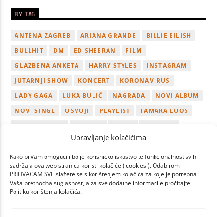
BY TAG
ANTENA ZAGREB
ARIANA GRANDE
BILLIE EILISH
BULLHIT
DM
ED SHEERAN
FILM
GLAZBENA ANKETA
HARRY STYLES
INSTAGRAM
JUTARNJI SHOW
KONCERT
KORONAVIRUS
LADY GAGA
LUKA BULIĆ
NAGRADA
NOVI ALBUM
NOVI SINGL
OSVOJI
PLAYLIST
TAMARA LOOS
TAYLOR SWIFT
TWITTER
VIDEO
YOUTUBE
Upravljanje kolačićima
ZAGREB
Kako bi Vam omogućili bolje korisničko iskustvo te funkcionalnost svih
sadržaja ova web stranica koristi kolačiće ( cookies ). Odabirom
PRIHVAĆAM SVE slažete se s korištenjem kolačića za koje je potrebna
Vaša prethodna suglasnost, a za sve dodatne informacije pročitajte
Politiku korištenja kolačića.
PAGES