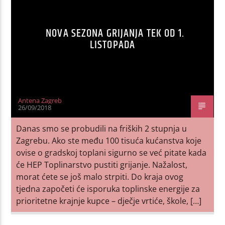
NOVA SEZONA GRIJANJA TEK OD 1.
LISTOPADA
Antena Zagreb
26/09/2018
Danas smo se probudili na friških 2 stupnja u
Zagrebu. Ako ste među 100 tisuća kućanstva koje
ovise o gradskoj toplani sigurno se već pitate kada
će HEP Toplinarstvo pustiti grijanje. Nažalost,
morat ćete se još malo strpiti. Do kraja ovog
tjedna započeti će isporuka toplinske energije za
prioritetne krajnje kupce – dječje vrtiće, škole, […]