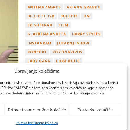
ANTENA ZAGREB
ARIANA GRANDE
BILLIE EILISH
BULLHIT
DM
ED SHEERAN
FILM
GLAZBENA ANKETA
HARRY STYLES
INSTAGRAM
JUTARNJI SHOW
KONCERT
KORONAVIRUS
LADY GAGA
LUKA BULIĆ
NAGRADA
NOVI ALBUM
Upravljanje kolačićima
NOVI SINGL
OSVOJI
PLAYLIST
orisničko iskustvo te funkcionalnost svih sadržaja ova web stranica koristi
om PRIHVAĆAM SVE slažete se s korištenjem kolačića za koje je potrebna
TAMARA LOOS
TAYLOR SWIFT
za sve dodatne informacije pročitajte Politiku korištenja kolačića.
TWITTER
VIDEO
YOUTUBE
ZAGREB
Prihvati samo nužne kolačiće
Postavke kolačića
Politika korištenja kolačića