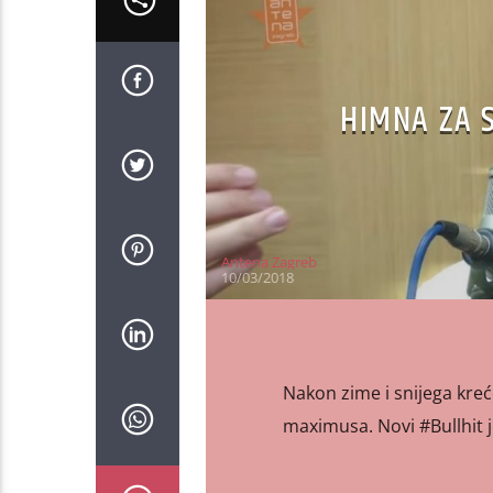
HIMNA ZA 
Antena Zagreb
10/03/2018
Nakon zime i snijega kreće
maximusa. Novi #Bullhit 