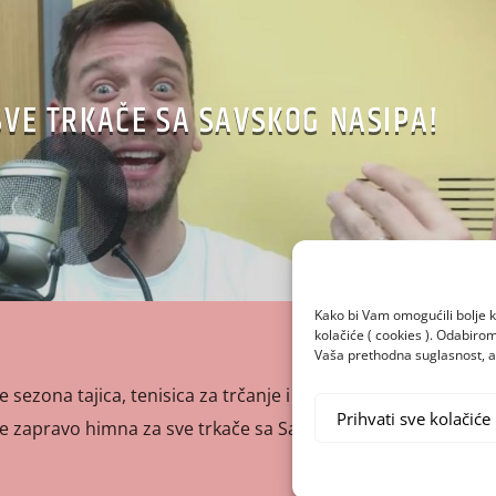
SVE TRKAČE SA SAVSKOG NASIPA!
Kako bi Vam omogućili bolje k
kolačiće ( cookies ). Odabir
Vaša prethodna suglasnost, a 
 sezona tajica, tenisica za trčanje i zatezanja gluteus
Prihvati sve kolačiće
je zapravo himna za sve trkače sa Savskog nasipa!