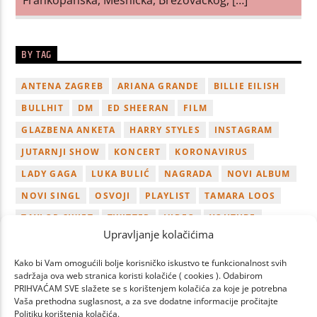
BY TAG
ANTENA ZAGREB
ARIANA GRANDE
BILLIE EILISH
BULLHIT
DM
ED SHEERAN
FILM
GLAZBENA ANKETA
HARRY STYLES
INSTAGRAM
JUTARNJI SHOW
KONCERT
KORONAVIRUS
LADY GAGA
LUKA BULIĆ
NAGRADA
NOVI ALBUM
NOVI SINGL
OSVOJI
PLAYLIST
TAMARA LOOS
TAYLOR SWIFT
TWITTER
VIDEO
YOUTUBE
Upravljanje kolačićima
ZAGREB
Kako bi Vam omogućili bolje korisničko iskustvo te funkcionalnost svih
sadržaja ova web stranica koristi kolačiće ( cookies ). Odabirom
PRIHVAĆAM SVE slažete se s korištenjem kolačića za koje je potrebna
Vaša prethodna suglasnost, a za sve dodatne informacije pročitajte
Politiku korištenja kolačića.