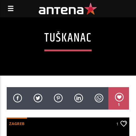
TUŠKANAC
1
ZAGREB
1