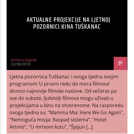
AKTUALNE PROJEKCIJE NA LJETNOJ
POZORNICI KINA TUŠKANAC
Antena Zagreb
22/08/2018
Ljetna pozornica Tuškanac i ovoga tjedna svojim
programom ‘U prvom redu do mora filmova’
donosi najnovije filmske naslove. Od večeras pa
sve do subote, ljubitelji filmova mogu uživati u
projekcijama u kinu na otvorenome. Na rasporedu
ovoga tjedna su; “Mamma Mia: Here We Go Again”,
“Nemoguća misija: Raspad sistema”, “Hotel
Artmis”, “U mrtvom kutu”, “Špijun […]