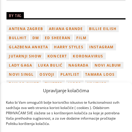
BY TAG
ANTENA ZAGREB
ARIANA GRANDE
BILLIE EILISH
BULLHIT
DM
ED SHEERAN
FILM
GLAZBENA ANKETA
HARRY STYLES
INSTAGRAM
JUTARNJI SHOW
KONCERT
KORONAVIRUS
LADY GAGA
LUKA BULIĆ
NAGRADA
NOVI ALBUM
NOVI SINGL
OSVOJI
PLAYLIST
TAMARA LOOS
TAYLOR SWIFT
TWITTER
VIDEO
YOUTUBE
Upravljanje kolačićima
ZAGREB
Kako bi Vam omogućili bolje korisničko iskustvo te funkcionalnost svih
sadržaja ova web stranica koristi kolačiće ( cookies ). Odabirom
PRIHVAĆAM SVE slažete se s korištenjem kolačića za koje je potrebna
Vaša prethodna suglasnost, a za sve dodatne informacije pročitajte
Politiku korištenja kolačića.