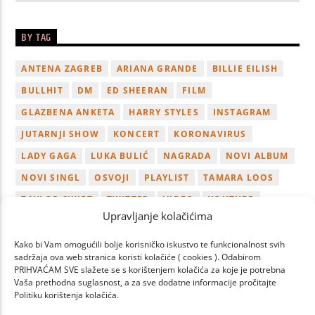
BY TAG
ANTENA ZAGREB
ARIANA GRANDE
BILLIE EILISH
BULLHIT
DM
ED SHEERAN
FILM
GLAZBENA ANKETA
HARRY STYLES
INSTAGRAM
JUTARNJI SHOW
KONCERT
KORONAVIRUS
LADY GAGA
LUKA BULIĆ
NAGRADA
NOVI ALBUM
NOVI SINGL
OSVOJI
PLAYLIST
TAMARA LOOS
TAYLOR SWIFT
TWITTER
VIDEO
YOUTUBE
Upravljanje kolačićima
ZAGREB
Kako bi Vam omogućili bolje korisničko iskustvo te funkcionalnost svih
sadržaja ova web stranica koristi kolačiće ( cookies ). Odabirom
PRIHVAĆAM SVE slažete se s korištenjem kolačića za koje je potrebna
Vaša prethodna suglasnost, a za sve dodatne informacije pročitajte
Politiku korištenja kolačića.