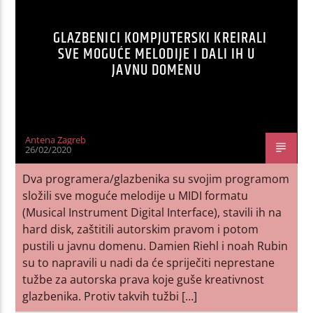
GLAZBENICI KOMPJUTERSKI KREIRALI
SVE MOGUĆE MELODIJE I DALI IH U
JAVNU DOMENU
Antena Zagreb
26/02/2020
Dva programera/glazbenika su svojim programom
složili sve moguće melodije u MIDI formatu
(Musical Instrument Digital Interface), stavili ih na
hard disk, zaštitili autorskim pravom i potom
pustili u javnu domenu. Damien Riehl i noah Rubin
su to napravili u nadi da će spriječiti neprestane
tužbe za autorska prava koje guše kreativnost
glazbenika. Protiv takvih tužbi […]