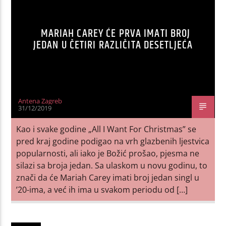
MARIAH CAREY ĆE PRVA IMATI BROJ
JEDAN U ČETIRI RAZLIČITA DESETLJEĆA
Antena Zagreb
31/12/2019
Kao i svake godine „All I Want For Christmas” se
pred kraj godine podigao na vrh glazbenih ljestvica
popularnosti, ali iako je Božić prošao, pjesma ne
silazi sa broja jedan. Sa ulaskom u novu godinu, to
znači da će Mariah Carey imati broj jedan singl u
’20-ima, a već ih ima u svakom periodu od […]