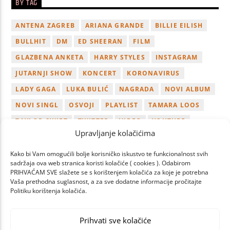
BY TAG
ANTENA ZAGREB
ARIANA GRANDE
BILLIE EILISH
BULLHIT
DM
ED SHEERAN
FILM
GLAZBENA ANKETA
HARRY STYLES
INSTAGRAM
JUTARNJI SHOW
KONCERT
KORONAVIRUS
LADY GAGA
LUKA BULIĆ
NAGRADA
NOVI ALBUM
NOVI SINGL
OSVOJI
PLAYLIST
TAMARA LOOS
TAYLOR SWIFT
TWITTER
VIDEO
YOUTUBE
Upravljanje kolačićima
ZAGREB
Kako bi Vam omogućili bolje korisničko iskustvo te funkcionalnost svih
sadržaja ova web stranica koristi kolačiće ( cookies ). Odabirom
PRIHVAĆAM SVE slažete se s korištenjem kolačića za koje je potrebna
Vaša prethodna suglasnost, a za sve dodatne informacije pročitajte
Politiku korištenja kolačića.
PAGES
Prihvati sve kolačiće