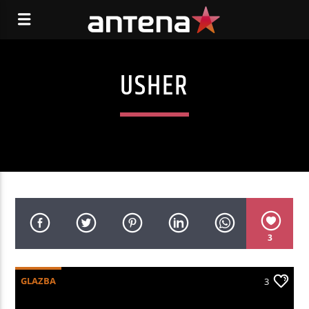
USHER
3
GLAZBA
3