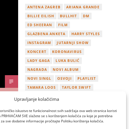
ANTENA ZAGREB
ARIANA GRANDE
BILLIE EILISH
BULLHIT
DM
ED SHEERAN
FILM
GLAZBENA ANKETA
HARRY STYLES
INSTAGRAM
JUTARNJI SHOW
KONCERT
KORONAVIRUS
LADY GAGA
LUKA BULIĆ
NAGRADA
NOVI ALBUM
NOVI SINGL
OSVOJI
PLAYLIST
TAMARA LOOS
TAYLOR SWIFT
TWITTER
VIDEO
YOUTUBE
Upravljanje kolačićima
ZAGREB
orisničko iskustvo te funkcionalnost svih sadržaja ova web stranica koristi
om PRIHVAĆAM SVE slažete se s korištenjem kolačića za koje je potrebna
za sve dodatne informacije pročitajte Politiku korištenja kolačića.