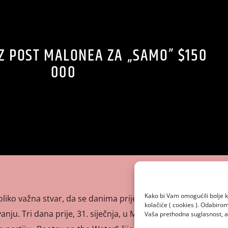
Z POST MALONEA ZA „SAMO” $150
000
Kako bi Vam omogućili bolje k
oliko važna stvar, da se danima prije održavaju koncerti i
kolačiće ( cookies ). Odabir
nju. Tri dana prije, 31. siječnja, u Miamiju nastupa Post
Vaša prethodna suglasnost, a 