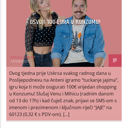
OSVOJI 100 EURA U KONZUMU!
Antena Zagreb
14/04/2025
Ovog tjedna prije Uskrsa svakog radnog dana u
Poslijepodnevu na Anteni igramo “tuckanje jajima”,
igru koja ti može osigurati 100€ vrijedan shopping
u Konzumu! Slušaj Venu i Mihicu (radnim danom
od 13 do 17h) i kad čuješ znak, prijavi se SMS-om s
imenom i prezimenom i ključnom riječi “JAJE” na
60123 (0,32 € s PDV-om). […]