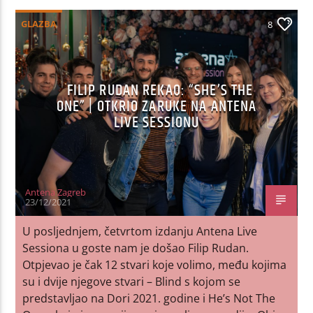
GLAZBA
8
FILIP RUDAN REKAO: “SHE’S THE
ONE” | OTKRIO ZARUKE NA ANTENA
LIVE SESSIONU
Antena Zagreb
23/12/2021
U posljednjem, četvrtom izdanju Antena Live
Sessiona u goste nam je došao Filip Rudan.
Otpjevao je čak 12 stvari koje volimo, među kojima
su i dvije njegove stvari – Blind s kojom se
predstavljao na Dori 2021. godine i He’s Not The