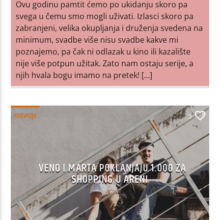
Ovu godinu pamtit ćemo po ukidanju skoro pa
svega u čemu smo mogli uživati. Izlasci skoro pa
zabranjeni, velika okupljanja i druženja svedena na
minimum, svadbe više nisu svadbe kakve mi
poznajemo, pa čak ni odlazak u kino ili kazalište
nije više potpun užitak. Zato nam ostaju serije, a
njih hvala bogu imamo na pretek! […]
OSVOJI
5
VENO I MARTA POKLANJAJU 1.000 ZA
SHOPPING U ARENI