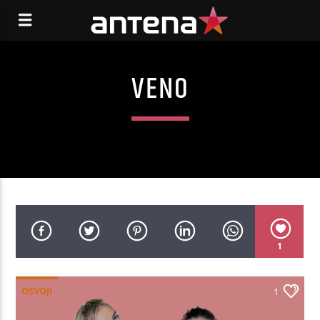
VENO
1
OSVOJI
1