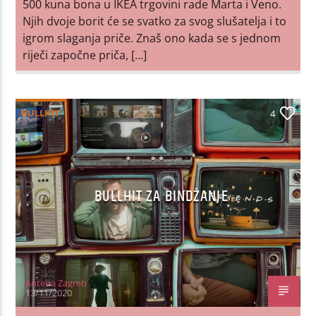
500 kuna bona u IKEA trgovini rade Marta i Veno.
Njih dvoje borit će se svatko za svog slušatelja i to
igrom slaganja priče. Znaš ono kada se s jednom
riječi započne priča, […]
BULLHIT
4
BULLHIT ZA BINDŽANJE
Antena Zagreb
13/11/2020