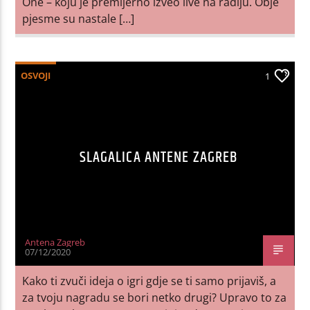
One – koju je premijerno izveo live na radiju. Obje
pjesme su nastale […]
OSVOJI
1
SLAGALICA ANTENE ZAGREB
Antena Zagreb
07/12/2020
Kako ti zvuči ideja o igri gdje se ti samo prijaviš, a
za tvoju nagradu se bori netko drugi? Upravo to za