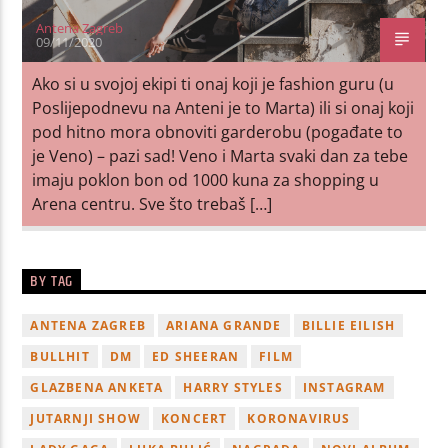
Antena Zagreb
09/11/2020
Ako si u svojoj ekipi ti onaj koji je fashion guru (u
Poslijepodnevu na Anteni je to Marta) ili si onaj koji
pod hitno mora obnoviti garderobu (pogađate to
je Veno) – pazi sad! Veno i Marta svaki dan za tebe
imaju poklon bon od 1000 kuna za shopping u
Arena centru. Sve što trebaš […]
BY TAG
ANTENA ZAGREB
ARIANA GRANDE
BILLIE EILISH
BULLHIT
DM
ED SHEERAN
FILM
GLAZBENA ANKETA
HARRY STYLES
INSTAGRAM
JUTARNJI SHOW
KONCERT
KORONAVIRUS