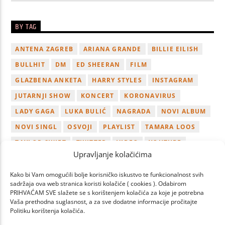
BY TAG
ANTENA ZAGREB
ARIANA GRANDE
BILLIE EILISH
BULLHIT
DM
ED SHEERAN
FILM
GLAZBENA ANKETA
HARRY STYLES
INSTAGRAM
JUTARNJI SHOW
KONCERT
KORONAVIRUS
LADY GAGA
LUKA BULIĆ
NAGRADA
NOVI ALBUM
NOVI SINGL
OSVOJI
PLAYLIST
TAMARA LOOS
TAYLOR SWIFT
TWITTER
VIDEO
YOUTUBE
Upravljanje kolačićima
ZAGREB
Kako bi Vam omogućili bolje korisničko iskustvo te funkcionalnost svih
sadržaja ova web stranica koristi kolačiće ( cookies ). Odabirom
PRIHVAĆAM SVE slažete se s korištenjem kolačića za koje je potrebna
Vaša prethodna suglasnost, a za sve dodatne informacije pročitajte
Politiku korištenja kolačića.