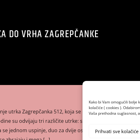
KA DO VRHA ZAGREPČANKE
Kako bi Vam omogućili bolje k
kolačiće ( cookies ). Odabir
nje utrka Zagrepčanka 512, koja se odvija na 490 stepenica
Vaša prethodna suglasnost, a 
ine su odvijaju tri različite utrke: solo, duo i mega. Solo je
a se jednom uspinje, duo za dvije osobe koje se jednom
Prihvati sve kolačiće
 se zbrajaju i mega […]