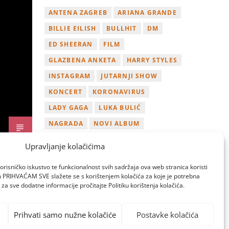
ANTENA ZAGREB
ARIANA GRANDE
BILLIE EILISH
BULLHIT
DM
ED SHEERAN
FILM
GLAZBENA ANKETA
HARRY STYLES
INSTAGRAM
JUTARNJI SHOW
KONCERT
KORONAVIRUS
LADY GAGA
LUKA BULIĆ
NAGRADA
NOVI ALBUM
NOVI SINGL
OSVOJI
PLAYLIST
Upravljanje kolačićima
TAMARA LOOS
TAYLOR SWIFT
orisničko iskustvo te funkcionalnost svih sadržaja ova web stranica koristi
TWITTER
VIDEO
YOUTUBE
om PRIHVAĆAM SVE slažete se s korištenjem kolačića za koje je potrebna
za sve dodatne informacije pročitajte Politiku korištenja kolačića.
ZAGREB
Prihvati samo nužne kolačiće
Postavke kolačića