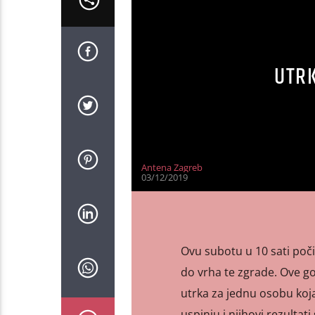
UTR
Antena Zagreb
03/12/2019
Ovu subotu u 10 sati poči
do vrha te zgrade. Ove god
utrka za jednu osobu koj
uspinju i njihovi rezultati