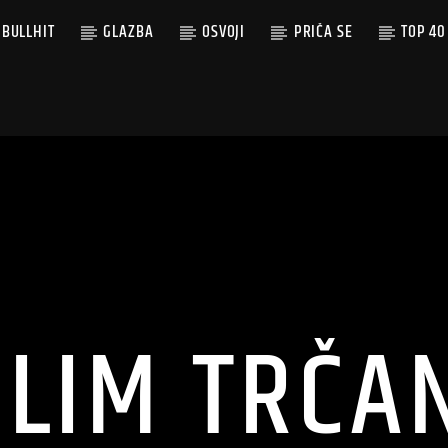
BULLHIT
GLAZBA
OSVOJI
PRIČA SE
TOP 40
LIM TRČA