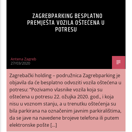
ZAGREBPARKING BESPLATNO
PREMJEŠTA VOZILA OŠTEĆENA U
POTRESU
Antena Zagreb
27/03/2020
Zagrebački holding – podružnica Zagrebparking je
objavila da će besplatno odvoziti vozila oštećena u
potresu: “Pozivamo vlasnike vozila koja su
oštećena u potresu 22. ožujka 2020. god., i koja
nisu u voznom stanju, a u trenutku oštećenja su
bila parkirana na označenim javnim parkiralištima,
da se jave na navedene brojeve telefona ili putem
elektronske pošte […]