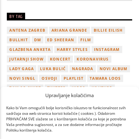
BY TAG
ANTENA ZAGREB
ARIANA GRANDE
BILLIE EILISH
BULLHIT
DM
ED SHEERAN
FILM
GLAZBENA ANKETA
HARRY STYLES
INSTAGRAM
JUTARNJI SHOW
KONCERT
KORONAVIRUS
LADY GAGA
LUKA BULIĆ
NAGRADA
NOVI ALBUM
NOVI SINGL
OSVOJI
PLAYLIST
TAMARA LOOS
TAYLOR SWIFT
TWITTER
VIDEO
YOUTUBE
Upravljanje kolačićima
ZAGREB
Kako bi Vam omogućili bolje korisničko iskustvo te funkcionalnost svih
sadržaja ova web stranica koristi kolačiće ( cookies ). Odabirom
PRIHVAĆAM SVE slažete se s korištenjem kolačića za koje je potrebna
Vaša prethodna suglasnost, a za sve dodatne informacije pročitajte
Politiku korištenja kolačića.