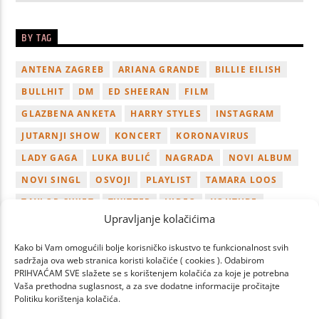
BY TAG
ANTENA ZAGREB
ARIANA GRANDE
BILLIE EILISH
BULLHIT
DM
ED SHEERAN
FILM
GLAZBENA ANKETA
HARRY STYLES
INSTAGRAM
JUTARNJI SHOW
KONCERT
KORONAVIRUS
LADY GAGA
LUKA BULIĆ
NAGRADA
NOVI ALBUM
NOVI SINGL
OSVOJI
PLAYLIST
TAMARA LOOS
TAYLOR SWIFT
TWITTER
VIDEO
YOUTUBE
Upravljanje kolačićima
ZAGREB
Kako bi Vam omogućili bolje korisničko iskustvo te funkcionalnost svih
sadržaja ova web stranica koristi kolačiće ( cookies ). Odabirom
PRIHVAĆAM SVE slažete se s korištenjem kolačića za koje je potrebna
Vaša prethodna suglasnost, a za sve dodatne informacije pročitajte
Politiku korištenja kolačića.