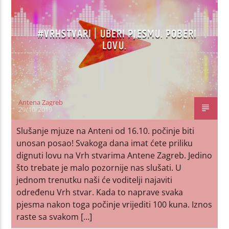
#VRHSTVARI | UBERI PJESMU. POBERI
LOVU.
Antena Zagreb
29/10/2019
Slušanje mjuze na Anteni od 16.10. počinje biti
unosan posao! Svakoga dana imat ćete priliku
dignuti lovu na Vrh stvarima Antene Zagreb. Jedino
što trebate je malo pozornije nas slušati. U
jednom trenutku naši će voditelji najaviti
određenu Vrh stvar. Kada to naprave svaka
pjesma nakon toga počinje vrijediti 100 kuna. Iznos
raste sa svakom […]