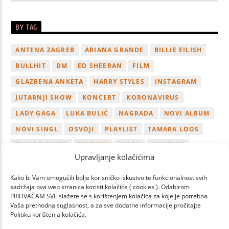
BY TAG
ANTENA ZAGREB
ARIANA GRANDE
BILLIE EILISH
BULLHIT
DM
ED SHEERAN
FILM
GLAZBENA ANKETA
HARRY STYLES
INSTAGRAM
JUTARNJI SHOW
KONCERT
KORONAVIRUS
LADY GAGA
LUKA BULIĆ
NAGRADA
NOVI ALBUM
NOVI SINGL
OSVOJI
PLAYLIST
TAMARA LOOS
TAYLOR SWIFT
TWITTER
VIDEO
YOUTUBE
Upravljanje kolačićima
ZAGREB
Kako bi Vam omogućili bolje korisničko iskustvo te funkcionalnost svih
sadržaja ova web stranica koristi kolačiće ( cookies ). Odabirom
PRIHVAĆAM SVE slažete se s korištenjem kolačića za koje je potrebna
Vaša prethodna suglasnost, a za sve dodatne informacije pročitajte
Politiku korištenja kolačića.