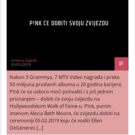
P!NK ĆE DOBITI SVOJU ZVIJEZDU
Antena Zagreb
31/01/2019
Nakon 3 Grammya, 7 MTV Video nagrada i preko
50 milijuna prodanih albuma u 20 godina karijere,
P!nk će se uskoro moći pohvaliti i s još jednim
priznanjem – dobiti će svoju zvijezdu na
Hollywoodskom Walk of Fame-u. P!nk, punim
imenom Alecia Beth Moore, će zvijezdu dobiti na
ceremoniji 05.02.2019 koju će voditi Ellen
DeGeneres […]