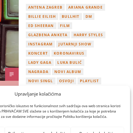
ANTENA ZAGREB
ARIANA GRANDE
BILLIE EILISH
BULLHIT
DM
ED SHEERAN
FILM
GLAZBENA ANKETA
HARRY STYLES
INSTAGRAM
JUTARNJI SHOW
KONCERT
KORONAVIRUS
LADY GAGA
LUKA BULIĆ
NAGRADA
NOVI ALBUM
NOVI SINGL
OSVOJI
PLAYLIST
TAMARA LOOS
TAYLOR SWIFT
Upravljanje kolačićima
TWITTER
VIDEO
YOUTUBE
orisničko iskustvo te funkcionalnost svih sadržaja ova web stranica koristi
ZAGREB
om PRIHVAĆAM SVE slažete se s korištenjem kolačića za koje je potrebna
za sve dodatne informacije pročitajte Politiku korištenja kolačića.