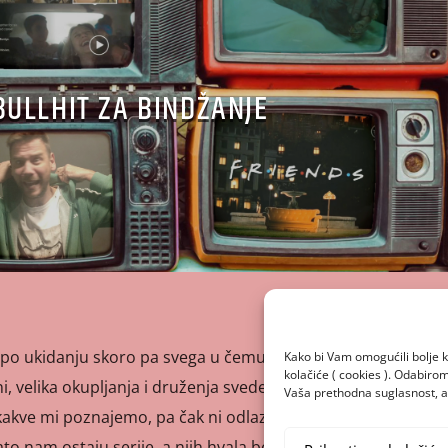
BULLHIT ZA BINDŽANJE
o ukidanju skoro pa svega u čemu smo mogli uživati.
Kako bi Vam omogućili bolje k
kolačiće ( cookies ). Odabir
ni, velika okupljanja i druženja svedena na minimum,
Vaša prethodna suglasnost, a 
akve mi poznajemo, pa čak ni odlazak u kino ili kazalište
Zato nam ostaju serije, a njih hvala bogu imamo na pretek!