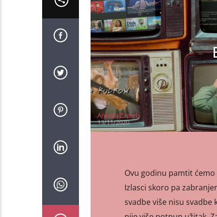
Antena Zagreb
13/11/2020
Ovu godinu pamtit ćemo p
Izlasci skoro pa zabranje
svadbe više nisu svadbe k
nije više potpun užitak. 