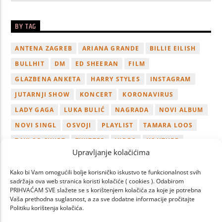
BY TAG
ANTENA ZAGREB
ARIANA GRANDE
BILLIE EILISH
BULLHIT
DM
ED SHEERAN
FILM
GLAZBENA ANKETA
HARRY STYLES
INSTAGRAM
JUTARNJI SHOW
KONCERT
KORONAVIRUS
LADY GAGA
LUKA BULIĆ
NAGRADA
NOVI ALBUM
NOVI SINGL
OSVOJI
PLAYLIST
TAMARA LOOS
TAYLOR SWIFT
TWITTER
VIDEO
YOUTUBE
Upravljanje kolačićima
ZAGREB
Kako bi Vam omogućili bolje korisničko iskustvo te funkcionalnost svih
sadržaja ova web stranica koristi kolačiće ( cookies ). Odabirom
PRIHVAĆAM SVE slažete se s korištenjem kolačića za koje je potrebna
Vaša prethodna suglasnost, a za sve dodatne informacije pročitajte
Politiku korištenja kolačića.