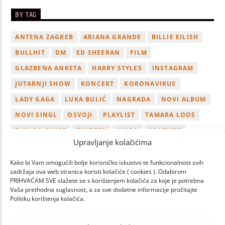
BY TAG
ANTENA ZAGREB
ARIANA GRANDE
BILLIE EILISH
BULLHIT
DM
ED SHEERAN
FILM
GLAZBENA ANKETA
HARRY STYLES
INSTAGRAM
JUTARNJI SHOW
KONCERT
KORONAVIRUS
LADY GAGA
LUKA BULIĆ
NAGRADA
NOVI ALBUM
NOVI SINGL
OSVOJI
PLAYLIST
TAMARA LOOS
TAYLOR SWIFT
TWITTER
VIDEO
YOUTUBE
Upravljanje kolačićima
ZAGREB
Kako bi Vam omogućili bolje korisničko iskustvo te funkcionalnost svih
sadržaja ova web stranica koristi kolačiće ( cookies ). Odabirom
PRIHVAĆAM SVE slažete se s korištenjem kolačića za koje je potrebna
Vaša prethodna suglasnost, a za sve dodatne informacije pročitajte
Politiku korištenja kolačića.
PAGES