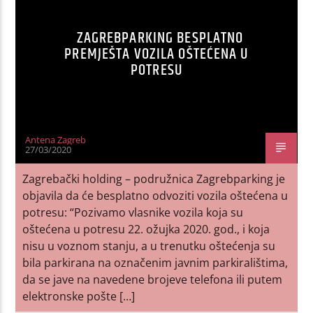
ZAGREBPARKING BESPLATNO
PREMJEŠTA VOZILA OŠTEĆENA U
POTRESU
Antena Zagreb
27/03/2020
Zagrebački holding – podružnica Zagrebparking je
objavila da će besplatno odvoziti vozila oštećena u
potresu: “Pozivamo vlasnike vozila koja su
oštećena u potresu 22. ožujka 2020. god., i koja
nisu u voznom stanju, a u trenutku oštećenja su
bila parkirana na označenim javnim parkiralištima,
da se jave na navedene brojeve telefona ili putem
elektronske pošte […]