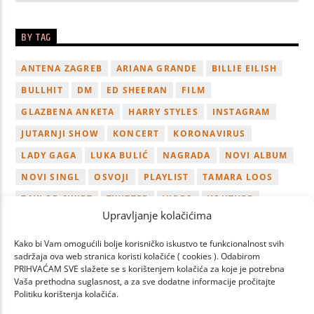
BY TAG
ANTENA ZAGREB
ARIANA GRANDE
BILLIE EILISH
BULLHIT
DM
ED SHEERAN
FILM
GLAZBENA ANKETA
HARRY STYLES
INSTAGRAM
JUTARNJI SHOW
KONCERT
KORONAVIRUS
LADY GAGA
LUKA BULIĆ
NAGRADA
NOVI ALBUM
NOVI SINGL
OSVOJI
PLAYLIST
TAMARA LOOS
TAYLOR SWIFT
TWITTER
VIDEO
YOUTUBE
Upravljanje kolačićima
ZAGREB
Kako bi Vam omogućili bolje korisničko iskustvo te funkcionalnost svih
sadržaja ova web stranica koristi kolačiće ( cookies ). Odabirom
PRIHVAĆAM SVE slažete se s korištenjem kolačića za koje je potrebna
Vaša prethodna suglasnost, a za sve dodatne informacije pročitajte
Politiku korištenja kolačića.