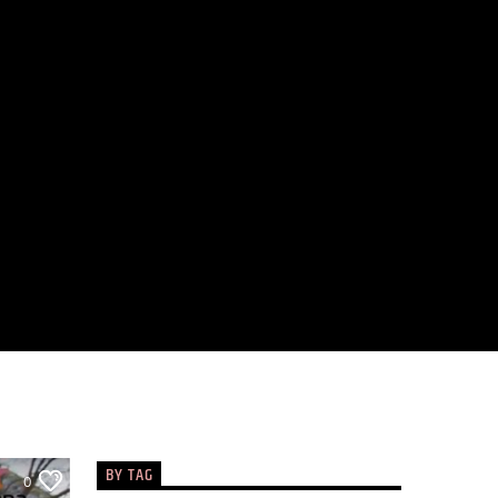
BY TAG
0