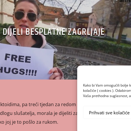
DIJELI BESPLATNE ZAGRLJAJE
Kako bi Vam omogućili bolje k
kolačiće ( cookies ). Odabir
Vaša prethodna suglasnost, a 
toidima, pa treći tjedan za redom odrađuje zlobu na
Prihvati sve kolačiće
logu slušatelja, morala je dijeliti zagrljaje kineskim
o joj je to pošlo za rukom.