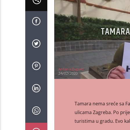
TAMARA 
Antena Zagreb
24/02/2020
Tamara nema sreće sa Fak
ulicama Zagreba. Po prijed
turistima u gradu. Evo kak