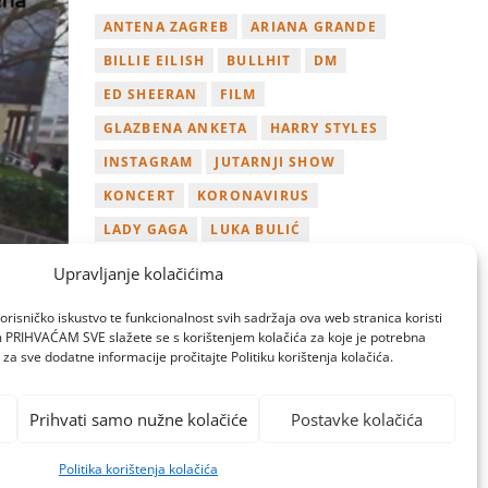
ANTENA ZAGREB
ARIANA GRANDE
BILLIE EILISH
BULLHIT
DM
ED SHEERAN
FILM
GLAZBENA ANKETA
HARRY STYLES
INSTAGRAM
JUTARNJI SHOW
KONCERT
KORONAVIRUS
LADY GAGA
LUKA BULIĆ
NAGRADA
NOVI ALBUM
Upravljanje kolačićima
NOVI SINGL
OSVOJI
PLAYLIST
orisničko iskustvo te funkcionalnost svih sadržaja ova web stranica koristi
TAMARA LOOS
TAYLOR SWIFT
om PRIHVAĆAM SVE slažete se s korištenjem kolačića za koje je potrebna
za sve dodatne informacije pročitajte Politiku korištenja kolačića.
TWITTER
VIDEO
YOUTUBE
ZAGREB
Prihvati samo nužne kolačiće
Postavke kolačića
Politika korištenja kolačića