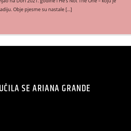
ljao na Dori 2021. godine i He’s Not The One – koju je
radiju. Obje pjesme su nastale […]
UČILA SE ARIANA GRANDE