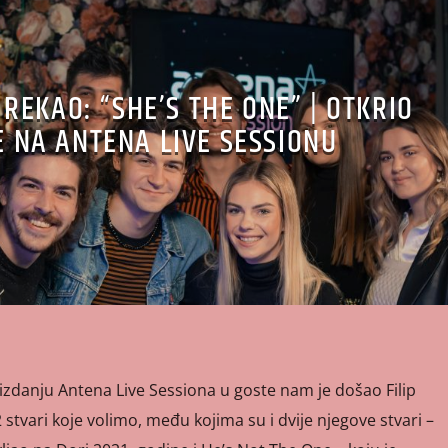
 REKAO: “SHE’S THE ONE” | OTKRIO
 NA ANTENA LIVE SESSIONU
izdanju Antena Live Sessiona u goste nam je došao Filip
stvari koje volimo, među kojima su i dvije njegove stvari –