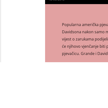
Popularna američka pjeva
Davidsona nakon samo mjes
vijest o zarukama podijel
će njihovo vjenčanje biti
pjevačicu. Grande i Davi
PAGES
1