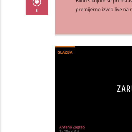
Blind s kojom se predstav
premijerno izveo live na 
8
GLAZBA
ZAR
Antena Zagreb
13/06/2018