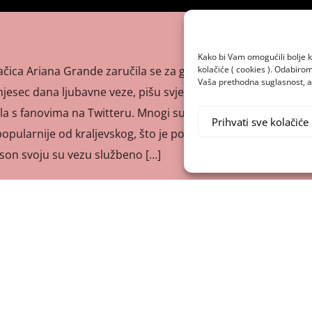
Kako bi Vam omogućili bolje k
kolačiće ( cookies ). Odabir
čica Ariana Grande zaručila se za glumca i komičara Patea
Vaša prethodna suglasnost, a 
ec dana ljubavne veze, pišu svjetski mediji. Ariana je
ila s fanovima na Twitteru. Mnogi su prokomentarisali kako
Prihvati sve kolačiće
 popularnije od kraljevskog, što je posebno nasmijalo
dson svoju su vezu službeno […]