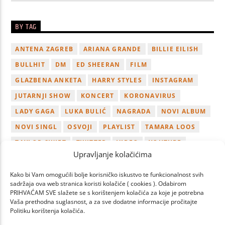
BY TAG
ANTENA ZAGREB
ARIANA GRANDE
BILLIE EILISH
BULLHIT
DM
ED SHEERAN
FILM
GLAZBENA ANKETA
HARRY STYLES
INSTAGRAM
JUTARNJI SHOW
KONCERT
KORONAVIRUS
LADY GAGA
LUKA BULIĆ
NAGRADA
NOVI ALBUM
NOVI SINGL
OSVOJI
PLAYLIST
TAMARA LOOS
TAYLOR SWIFT
TWITTER
VIDEO
YOUTUBE
Upravljanje kolačićima
ZAGREB
Kako bi Vam omogućili bolje korisničko iskustvo te funkcionalnost svih
sadržaja ova web stranica koristi kolačiće ( cookies ). Odabirom
PRIHVAĆAM SVE slažete se s korištenjem kolačića za koje je potrebna
Vaša prethodna suglasnost, a za sve dodatne informacije pročitajte
Politiku korištenja kolačića.