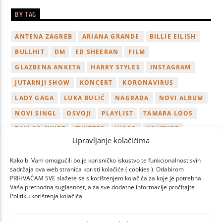
BY TAG
ANTENA ZAGREB
ARIANA GRANDE
BILLIE EILISH
BULLHIT
DM
ED SHEERAN
FILM
GLAZBENA ANKETA
HARRY STYLES
INSTAGRAM
JUTARNJI SHOW
KONCERT
KORONAVIRUS
LADY GAGA
LUKA BULIĆ
NAGRADA
NOVI ALBUM
NOVI SINGL
OSVOJI
PLAYLIST
TAMARA LOOS
TAYLOR SWIFT
TWITTER
VIDEO
YOUTUBE
Upravljanje kolačićima
ZAGREB
Kako bi Vam omogućili bolje korisničko iskustvo te funkcionalnost svih
sadržaja ova web stranica koristi kolačiće ( cookies ). Odabirom
PRIHVAĆAM SVE slažete se s korištenjem kolačića za koje je potrebna
Vaša prethodna suglasnost, a za sve dodatne informacije pročitajte
Politiku korištenja kolačića.
PAGES