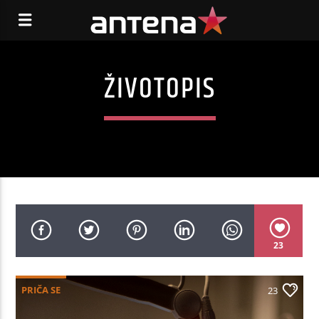
ŽIVOTOPIS
23
PRIČA SE
23