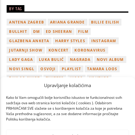
BY TAG
ANTENA ZAGREB
ARIANA GRANDE
BILLIE EILISH
BULLHIT
DM
ED SHEERAN
FILM
GLAZBENA ANKETA
HARRY STYLES
INSTAGRAM
JUTARNJI SHOW
KONCERT
KORONAVIRUS
LADY GAGA
LUKA BULIĆ
NAGRADA
NOVI ALBUM
NOVI SINGL
OSVOJI
PLAYLIST
TAMARA LOOS
TAYLOR SWIFT
TWITTER
VIDEO
YOUTUBE
Upravljanje kolačićima
ZAGREB
Kako bi Vam omogućili bolje korisničko iskustvo te funkcionalnost svih
sadržaja ova web stranica koristi kolačiće ( cookies ). Odabirom
PRIHVAĆAM SVE slažete se s korištenjem kolačića za koje je potrebna
Vaša prethodna suglasnost, a za sve dodatne informacije pročitajte
Politiku korištenja kolačića.
PAGES