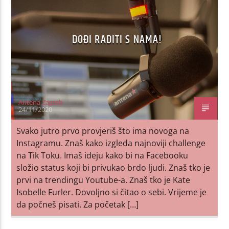
DOĐI RADITI S NAMA!
Antena Zagreb
24/11/2020
Svako jutro prvo provjeriš što ima novoga na
Instagramu. Znaš kako izgleda najnoviji challenge
na Tik Toku. Imaš ideju kako bi na Facebooku
složio status koji bi privukao brdo ljudi. Znaš tko je
prvi na trendingu Youtube-a. Znaš tko je Kate
Isobelle Furler. Dovoljno si čitao o sebi. Vrijeme je
da počneš pisati. Za početak […]