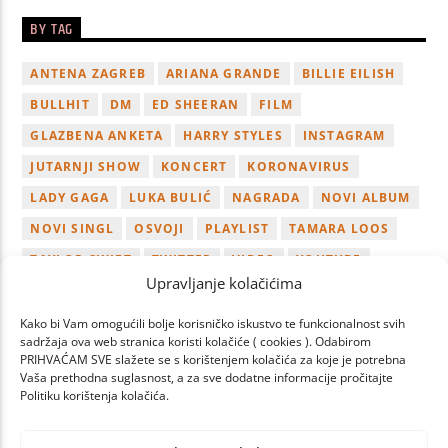
BY TAG
ANTENA ZAGREB
ARIANA GRANDE
BILLIE EILISH
BULLHIT
DM
ED SHEERAN
FILM
GLAZBENA ANKETA
HARRY STYLES
INSTAGRAM
JUTARNJI SHOW
KONCERT
KORONAVIRUS
LADY GAGA
LUKA BULIĆ
NAGRADA
NOVI ALBUM
NOVI SINGL
OSVOJI
PLAYLIST
TAMARA LOOS
TAYLOR SWIFT
TWITTER
VIDEO
YOUTUBE
Upravljanje kolačićima
ZAGREB
Kako bi Vam omogućili bolje korisničko iskustvo te funkcionalnost svih
sadržaja ova web stranica koristi kolačiće ( cookies ). Odabirom
PRIHVAĆAM SVE slažete se s korištenjem kolačića za koje je potrebna
Vaša prethodna suglasnost, a za sve dodatne informacije pročitajte
Politiku korištenja kolačića.
PAGES