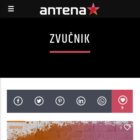
ZVUČNIK
9
OSVOJI
9