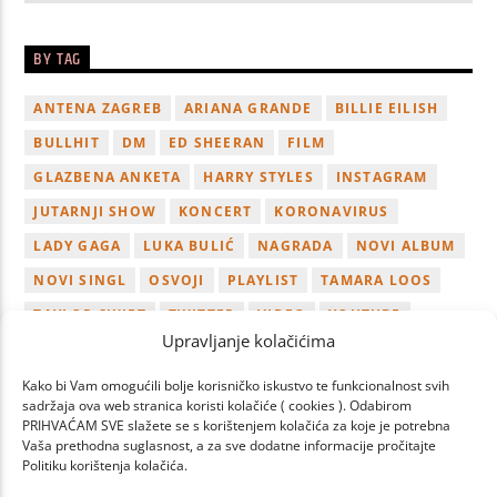
BY TAG
ANTENA ZAGREB
ARIANA GRANDE
BILLIE EILISH
BULLHIT
DM
ED SHEERAN
FILM
GLAZBENA ANKETA
HARRY STYLES
INSTAGRAM
JUTARNJI SHOW
KONCERT
KORONAVIRUS
LADY GAGA
LUKA BULIĆ
NAGRADA
NOVI ALBUM
NOVI SINGL
OSVOJI
PLAYLIST
TAMARA LOOS
TAYLOR SWIFT
TWITTER
VIDEO
YOUTUBE
Upravljanje kolačićima
ZAGREB
Kako bi Vam omogućili bolje korisničko iskustvo te funkcionalnost svih
sadržaja ova web stranica koristi kolačiće ( cookies ). Odabirom
PRIHVAĆAM SVE slažete se s korištenjem kolačića za koje je potrebna
Vaša prethodna suglasnost, a za sve dodatne informacije pročitajte
Politiku korištenja kolačića.