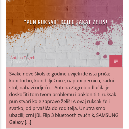
“PUN RUKSAK” KOJEG FAKAT ŽELIŠ!
Antena Zagreb
10/09/2019
Svake nove školske godine uvijek ide ista priča;
kupi torbu, kupi bilježnice, napuni pernicu, radni
stol, nabavi odjeću… Antena Zagreb odlučila je
doskočiti tom tvom problemu i pokloniti ti ruksak
pun stvari koje zapravo želiš! A ovaj ruksak želi
svatko, od prvašića do roditelja. Unutra smo
ubacili; crni JBL Flip 3 bluetooth zvučnik, SAMSUNG
Galaxy […]