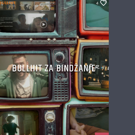
BULLHIT
4
BULLHIT ZA BINDŽANJE