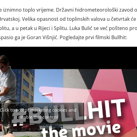
e iznimno toplo vrijeme. Državni hidrometeorološki zavod o
vatskoj. Velika opasnost od toplinskih valova u četvrtak će 
plitu, a u petak u Rijeci i Splitu. Luka Bulić se već pošteno pr
asio ga je Goran Višnjić. Pogledajte prvi filmski Bullhit:
Click to accept marketing cookies and
enable this content