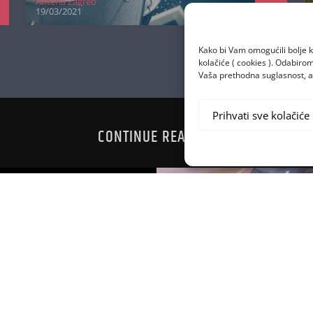
Antena Zagreb
19/03/2021
Kako bi Vam omogućili bolje k
kolačiće ( cookies ). Odabir
Vaša prethodna suglasnost, a 
Prihvati sve kolačiće
CONTINUE READING
– OSVOJI GA!
ZA SV