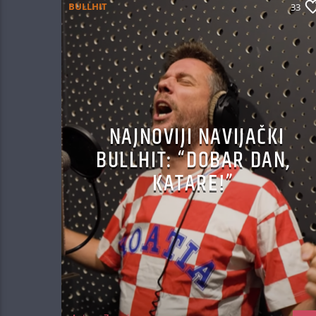
BULLHIT
33
NAJNOVIJI NAVIJAČKI
BULLHIT: “DOBAR DAN,
KATARE!”