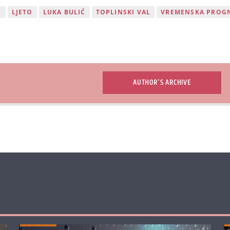
Ć
LJETO
LUKA BULIĆ
TOPLINSKI VAL
VREMENSKA PROG
AUTHOR'S ARCHIVE