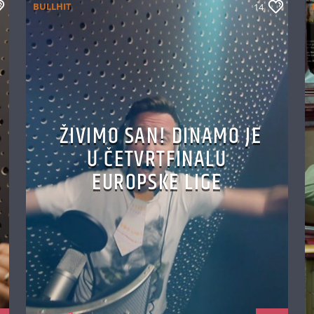
BULLHIT
14
ŽIVIMO SAN! DINAMO JE
U ČETVRTFINALU
EUROPSKE LIGE