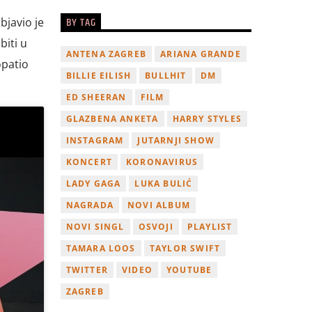
BY TAG
bjavio je
biti u
ANTENA ZAGREB
ARIANA GRANDE
opatio
BILLIE EILISH
BULLHIT
DM
ED SHEERAN
FILM
GLAZBENA ANKETA
HARRY STYLES
INSTAGRAM
JUTARNJI SHOW
KONCERT
KORONAVIRUS
LADY GAGA
LUKA BULIĆ
NAGRADA
NOVI ALBUM
NOVI SINGL
OSVOJI
PLAYLIST
TAMARA LOOS
TAYLOR SWIFT
TWITTER
VIDEO
YOUTUBE
ZAGREB