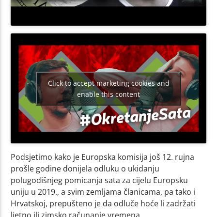
Click to accept marketing cookies and
enable this content
Podsjetimo kako je Europska komisija još 12. rujna
prošle godine donijela odluku o ukidanju
polugodišnjeg pomicanja sata za cijelu Europsku
uniju u 2019., a svim zemljama članicama, pa tako i
Hrvatskoj, prepušteno je da odluče hoće li zadržati
ljetno ili zimsko računanje vremena.