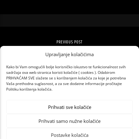
PREVIOUS POST
TALYOR SWIFT JE IZVOĐAČ DESETLJEĆA
Upravljanje kolačićima
Kako bi Vam omogućili bolje korisničko iskustvo te funkcionalnost svih
sadržaja ova web stranica koristi kolačiće ( cookies ). Odabirom
PRIHVAĆAM SVE slažete se s korištenjem kolačića za koje je potrebna
Vaša prethodna suglasnost, a za sve dodatne informacije pročitajte
Politiku korištenja kolačića.
Prihvati sve kolačiće
Prihvati samo nužne kolačiće
Postavke kolačića