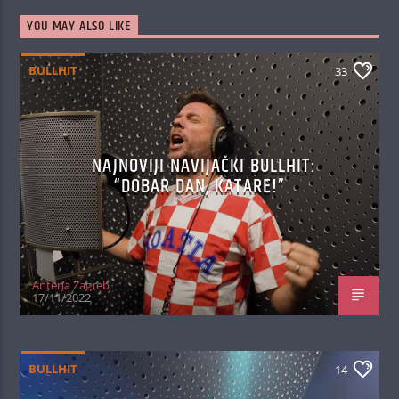
YOU MAY ALSO LIKE
BULLHIT
33
NAJNOVIJI NAVIJAČKI BULLHIT:
“DOBAR DAN, KATARE!”
Antena Zagreb
17/11/2022
BULLHIT
14