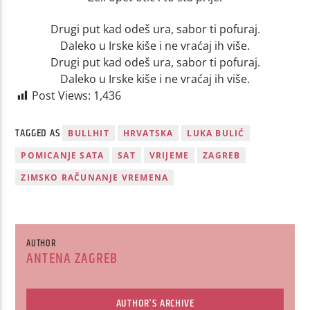
Drugi put kad odeš ura, sabor ti pofuraj.
Daleko u Irske kiše i ne vraćaj ih više.
Drugi put kad odeš ura, sabor ti pofuraj.
Daleko u Irske kiše i ne vraćaj ih više.
Post Views:
1,436
TAGGED AS
BULLHIT
HRVATSKA
LUKA BULIĆ
POMICANJE SATA
SAT
VRIJEME
ZAGREB
ZIMSKO RAČUNANJE VREMENA
AUTHOR
ANTENA ZAGREB
AUTHOR'S ARCHIVE