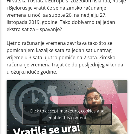
Hrvatska i ostatak Europe s izuzetkom Islanda, Rusije
i Bjelorusije vratit će se na zimsko računanje
vremena u noći sa subote 26. na nedjelju 27.
listopada 2019. godine. Tako dobivamo taj jedan
ekstra sat za – spavanje?
Ljetno računanje vremena završava tako što se
pomicanjem kazaljke sata za jedan sat unatrag
vrijeme u 3 sata ujutro pomiče na 2 sata. Zimsko
računanje vremena trajat će do posljednjeg vikenda
u ožujku iduće godine.
Click to accept marketing cookies and
enable this content