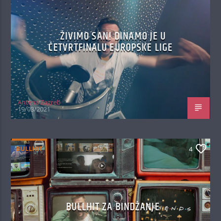
ŽIVIMO SAN! DINAMO JE U
ČETVRTFINALU EUROPSKE LIGE
Antena Zagreb
19/03/2021
BULLHIT
4
BULLHIT ZA BINDŽANJE