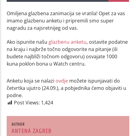
Omiljena glazbena zanimacija se vratila! Opet za vas
imamo glazbenu anketu i pripremili smo super
nagradu za najsretnijeg od vas.
Ako ispunite našu
glazbenu anketu
, ostavite podatne
na kraju i najbrže točno odgovorite na pitanje (ili
budete najbliži točnom odgovoru) osvajate 1000
kuna poklon bona u Watch centru.
Anketu koja se nalazi
ovdje
možete ispunjavati do
četvrtka ujutro (24.09.), a pobjednika ćemo objaviti u
podne.
Post Views:
1,424
AUTHOR
ANTENA ZAGREB