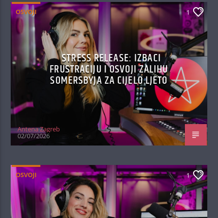
OSVOJI
1
STRESS RELEASE: IZBACI
FRUSTRACIJU I OSVOJI ZALIHU
SOMERSBYJA ZA CIJELO LJETO
Antena Zagreb
02/07/2026
OSVOJI
1