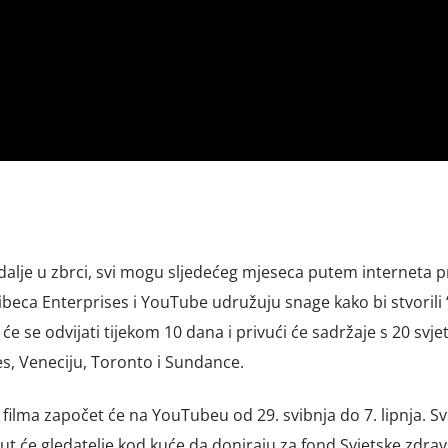
i dalje u zbrci, svi mogu sljedećeg mjeseca putem interneta pr
Tribeca Enterprises i YouTube udružuju snage kako bi stvorili
će se odvijati tijekom 10 dana i privući će sadržaje s 20 svje
nes, Veneciju, Toronto i Sundance.
ilma započet će na YouTubeu od 29. svibnja do 7. lipnja. Svi
nut će gledatelje kod kuće da doniraju za fond Svjetske zdra