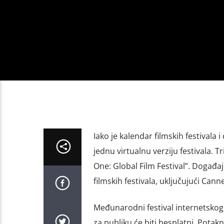
Iako je kalendar filmskih festivala 
jednu virtualnu verziju festivala. 
One: Global Film Festival”. Događaj 
filmskih festivala, uključujući Can
Međunarodni festival internetskog f
za publiku će biti besplatni. Potak