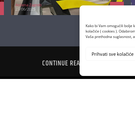
Antena Zagreb
23/06/2025
Kako bi Vam omogućili bolje k
kolačiće ( cookies ). Odabir
Vaša prethodna suglasnost, a 
Prihvati sve kolačiće
CONTINUE READING
RAN PREKO
PARK OPA
U