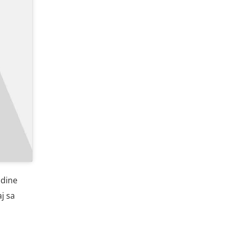
odine
j sa