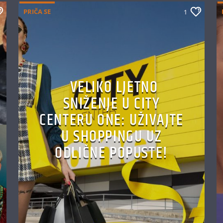
PRIČA SE
1
VELIKO LJETNO
SNIŽENJE U CITY
CENTERU ONE: UŽIVAJTE
U SHOPPINGU UZ
ODLIČNE POPUSTE!