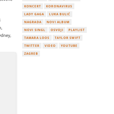
KONCERT
KORONAVIRUS
LADY GAGA
LUKA BULIĆ
i
NAGRADA
NOVI ALBUM
n,
NOVI SINGL
OSVOJI
PLAYLIST
ydney,
TAMARA LOOS
TAYLOR SWIFT
TWITTER
VIDEO
YOUTUBE
ZAGREB