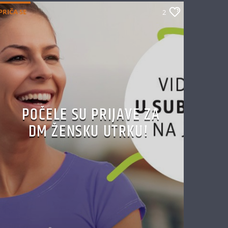
PRIČA SE
2
POČELE SU PRIJAVE ZA
DM ŽENSKU UTRKU!