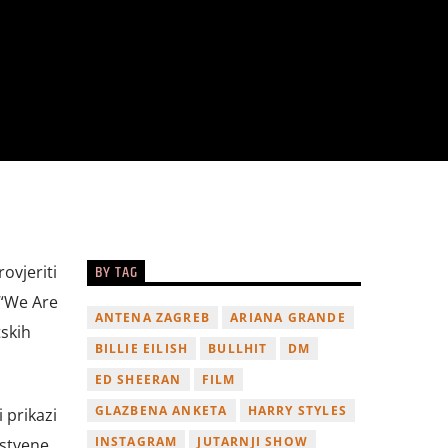
BY TAG
ovjeriti
 “We Are
ANTENA ZAGREB
ARIANA GRANDE
tskih
BILLIE EILISH
BULLHIT
DM
ED SHEERAN
FILM
GLAZBENA ANKETA
HARRY STYLES
 prikazi
INSTAGRAM
JUTARNJI SHOW
vstvene