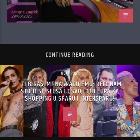
Antena Zagreb
29/06/2026
CONTINUE READING
NEXT POST
TI BIRAŠ, MI NAGRAĐUJEMO: RECI NAM
ŠTO TI SE SLUŠA I OSVOJI 130 EURA ZA
SHOPPING U SPARU I INTERSPARU!