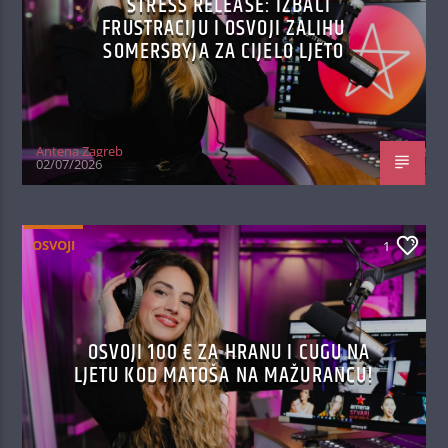
STRESS RELEASE: IZBACI
FRUSTRACIJU I OSVOJI ZALIHU
SOMERSBYJA ZA CIJELO LJETO
Antena Zagreb
02/07/2026
OSVOJI
1
OSVOJI 100 € ZA HRANU I CUGU NA
LJETU KOD MATOŠA NA MAŽURANCU!