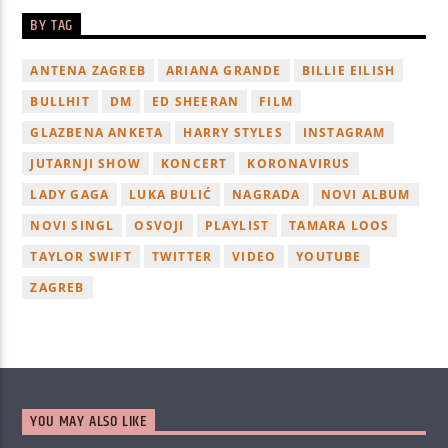
BY TAG
ANTENA ZAGREB
ARIANA GRANDE
BILLIE EILISH
BULLHIT
DM
ED SHEERAN
FILM
GLAZBENA ANKETA
HARRY STYLES
INSTAGRAM
JUTARNJI SHOW
KONCERT
KORONAVIRUS
LADY GAGA
LUKA BULIĆ
NAGRADA
NOVI ALBUM
NOVI SINGL
OSVOJI
PLAYLIST
TAMARA LOOS
TAYLOR SWIFT
TWITTER
VIDEO
YOUTUBE
ZAGREB
YOU MAY ALSO LIKE