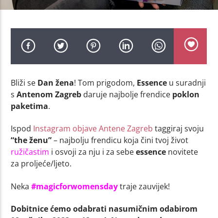
Bliži se
Dan žena
! Tom prigodom,
Essence
u suradnji
s
Antenom Zagreb
daruje najbolje frendice
poklon
paketima
.
Ispod
Instagram objave Antene Zagreb
taggiraj svoju
“the ženu”
– najbolju frendicu koja čini tvoj život
ružičastim
i osvoji za nju i za sebe
essence
novitete
za proljeće/ljeto.
Neka
#magicforwomensday
traje zauvijek!
Dobitnice ćemo odabrati nasumičnim odabirom