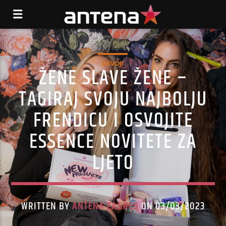
OSVOJI
ŽENE SLAVE ŽENE –
TAGIRAJ SVOJU NAJBOLJU
FRENDICU I OSVOJITE
ESSENCE NOVITETE ZA
LJETO
WRITTEN BY
ANTENA ZAGREB
ON 03/03/2023