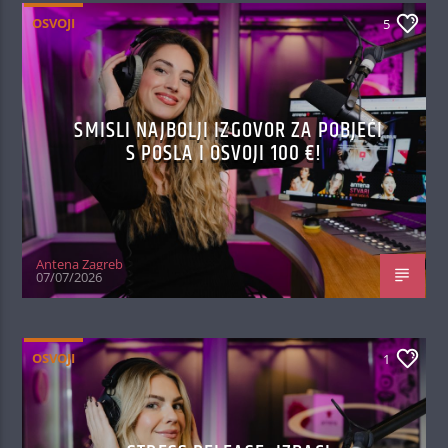
OSVOJI
5
SMISLI NAJBOLJI IZGOVOR ZA POBJEĆI
S POSLA I OSVOJI 100 €!
Antena Zagreb
07/07/2026
OSVOJI
1