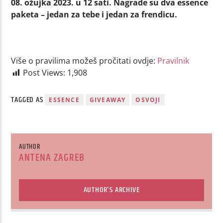
08. ožujka 2023. u 12 sati. Nagrade su dva essence
paketa – jedan za tebe i jedan za frendicu.
Više o pravilima možeš pročitati ovdje:
Pravilnik
Post Views:
1,908
TAGGED AS
ESSENCE
GIVEAWAY
OSVOJI
AUTHOR
ANTENA ZAGREB
AUTHOR'S ARCHIVE