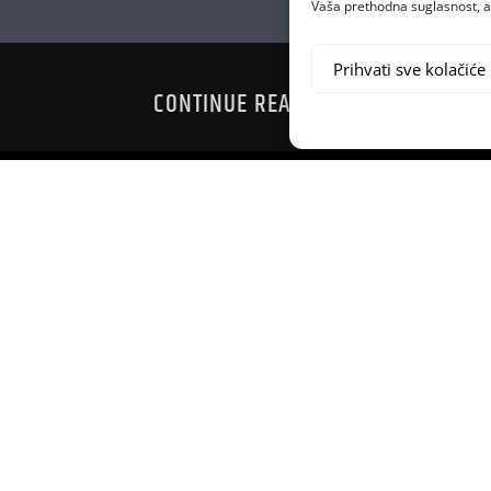
Vaša prethodna suglasnost, a 
Prihvati sve kolačiće
CONTINUE READING
WNA MENDESA
OD 15.