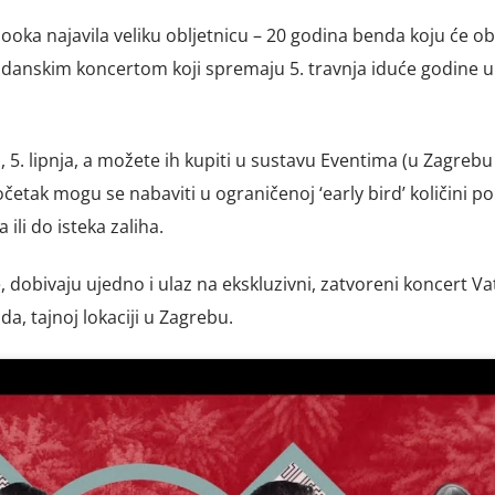
ka najavila veliku obljetnicu – 20 godina benda koju će obil
ndanskim koncertom koji spremaju 5. travnja iduće godine
 5. lipnja, a možete ih kupiti u sustavu Eventima (u Zagrebu
etak mogu se nabaviti u ograničenoj ‘early bird’ količini po 
 ili do isteka zaliha.
, dobivaju ujedno i ulaz na ekskluzivni, zatvoreni koncert Vat
da, tajnoj lokaciji u Zagrebu.