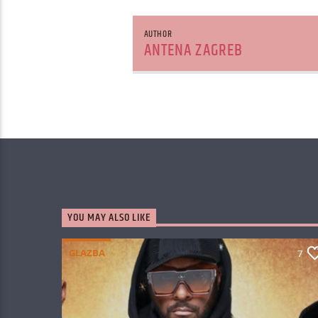
AUTHOR
ANTENA ZAGREB
YOU MAY ALSO LIKE
GLAZBA
7