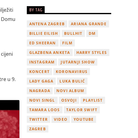
BY TAG
ježiti
 u Domu
ANTENA ZAGREB
ARIANA GRANDE
BILLIE EILISH
BULLHIT
DM
ED SHEERAN
FILM
GLAZBENA ANKETA
HARRY STYLES
cijeni
INSTAGRAM
JUTARNJI SHOW
KONCERT
KORONAVIRUS
re u 9.
LADY GAGA
LUKA BULIĆ
NAGRADA
NOVI ALBUM
NOVI SINGL
OSVOJI
PLAYLIST
TAMARA LOOS
TAYLOR SWIFT
TWITTER
VIDEO
YOUTUBE
ZAGREB