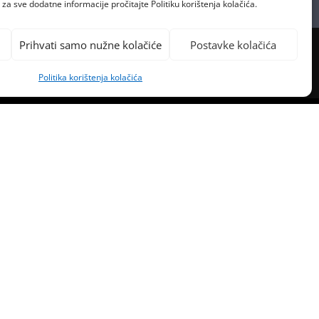
za sve dodatne informacije pročitajte Politiku korištenja kolačića.
Prihvati samo nužne kolačiće
Postavke kolačića
Politika korištenja kolačića
PREVIOUS POST
 LIPNJA SKUPLJE DO OBALE