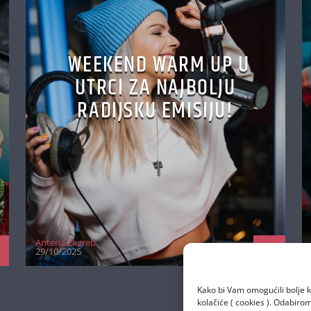
WEEKEND WARM UP U
UTRCI ZA NAJBOLJU
RADIJSKU EMISIJU!
Antena Zagreb
29/10/2025
Kako bi Vam omogućili bolje k
kolačiće ( cookies ). Odabir