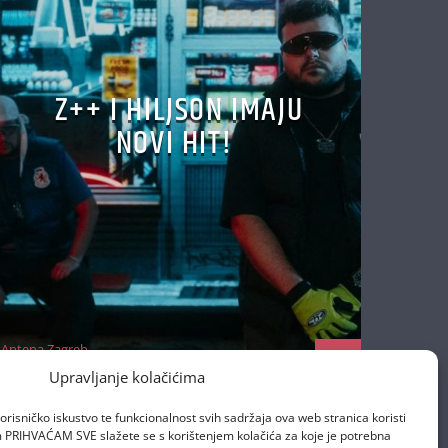
Z++ I HILJSON IMAJU
NOVI HIT!
Antena Zagreb
22/10/2025
Upravljanje kolačićima
orisničko iskustvo te funkcionalnost svih sadržaja ova web stranica koristi
om PRIHVAĆAM SVE slažete se s korištenjem kolačića za koje je potrebna