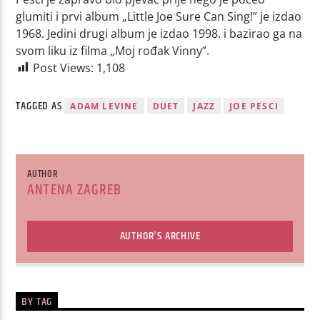
glumiti i prvi album „Little Joe Sure Can Sing!” je izdao
1968. Jedini drugi album je izdao 1998. i bazirao ga na
svom liku iz filma „Moj rođak Vinny”.
Post Views:
1,108
TAGGED AS
ADAM LEVINE
DUET
JAZZ
JOE PESCI
AUTHOR
ANTENA ZAGREB
AUTHOR'S ARCHIVE
BY TAG