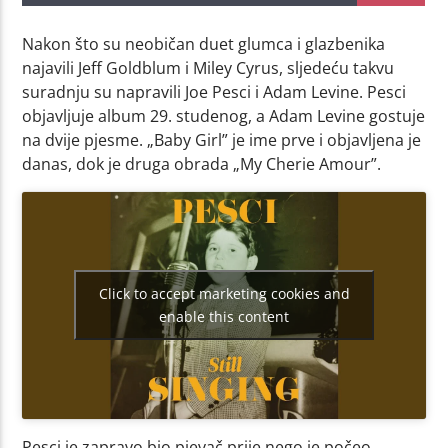
Nakon što su neobičan duet glumca i glazbenika
najavili Jeff Goldblum i Miley Cyrus, sljedeću takvu
suradnju su napravili Joe Pesci i Adam Levine. Pesci
objavljuje album 29. studenog, a Adam Levine gostuje
na dvije pjesme. „Baby Girl” je ime prve i objavljena je
danas, dok je druga obrada „My Cherie Amour”.
Click to accept marketing cookies and
enable this content
Pesci je zapravo bio pjevač prije nego je počeo