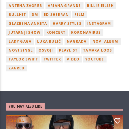
ANTENA ZAGREB
ARIANA GRANDE
BILLIE EILISH
BULLHIT
DM
ED SHEERAN
FILM
GLAZBENA ANKETA
HARRY STYLES
INSTAGRAM
JUTARNJI SHOW
KONCERT
KORONAVIRUS
LADY GAGA
LUKA BULIĆ
NAGRADA
NOVI ALBUM
NOVI SINGL
OSVOJI
PLAYLIST
TAMARA LOOS
TAYLOR SWIFT
TWITTER
VIDEO
YOUTUBE
ZAGREB
YOU MAY ALSO LIKE
GLAZBA
7