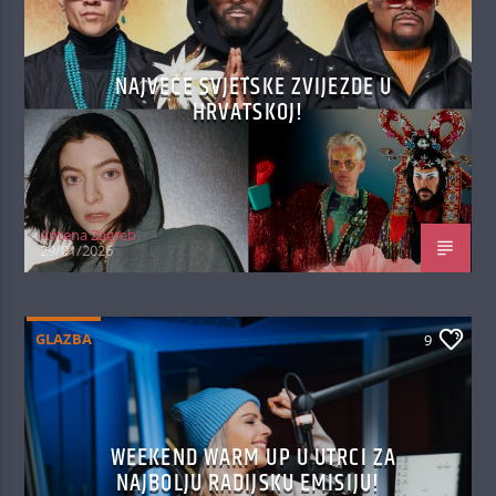
NAJVEĆE SVJETSKE ZVIJEZDE U
HRVATSKOJ!
Antena Zagreb
29/01/2026
GLAZBA
9
WEEKEND WARM UP U UTRCI ZA
NAJBOLJU RADIJSKU EMISIJU!