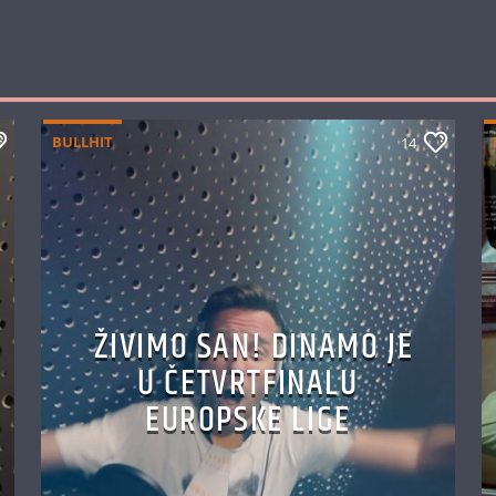
BULLHIT
14
ŽIVIMO SAN! DINAMO JE
U ČETVRTFINALU
EUROPSKE LIGE