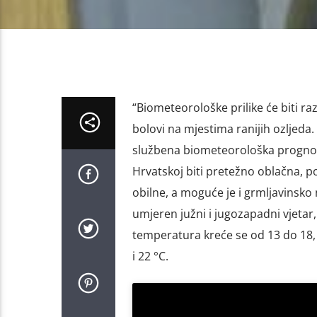
“Biometeorološke prilike će biti ra
bolovi na mjestima ranijih ozljeda
službena biometeorološka prognoza 
Hrvatskoj biti pretežno oblačna, p
obilne, a moguće je i grmljavinsko n
umjeren južni i jugozapadni vjetar, 
temperatura kreće se od 13 do 18, 
i 22 °C.