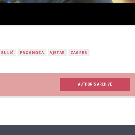
 BULIĆ
PROGNOZA
VJETAR
ZAGREB
AUTHOR'S ARCHIVE