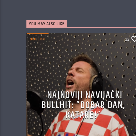
YOU MAY ALSO LIKE
BULLHIT
33
NAJNOVIJI NAVIJAČKI
BULLHIT: “DOBAR DAN,
KATARE!”