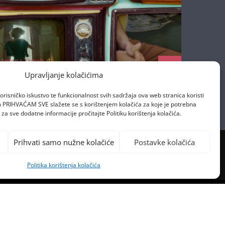
Antena Zagreb
13/11/2020
Upravljanje kolačićima
orisničko iskustvo te funkcionalnost svih sadržaja ova web stranica koristi
om PRIHVAĆAM SVE slažete se s korištenjem kolačića za koje je potrebna
za sve dodatne informacije pročitajte Politiku korištenja kolačića.
Prihvati samo nužne kolačiće
Postavke kolačića
Politika korištenja kolačića
PREVIOUS POST
KINUO SELENU GOMEZ S TRONA