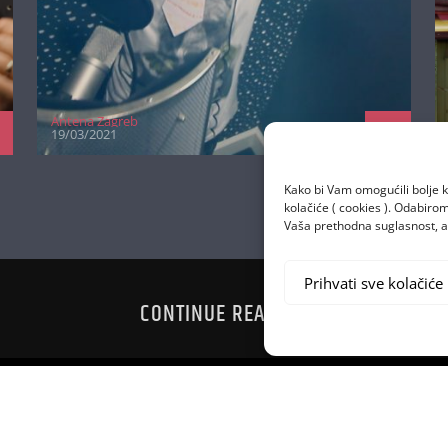
Antena Zagreb
19/03/2021
Kako bi Vam omogućili bolje k
kolačiće ( cookies ). Odabir
Vaša prethodna suglasnost, a 
Prihvati sve kolačiće
CONTINUE READING
AJEDNO
RONALDO S