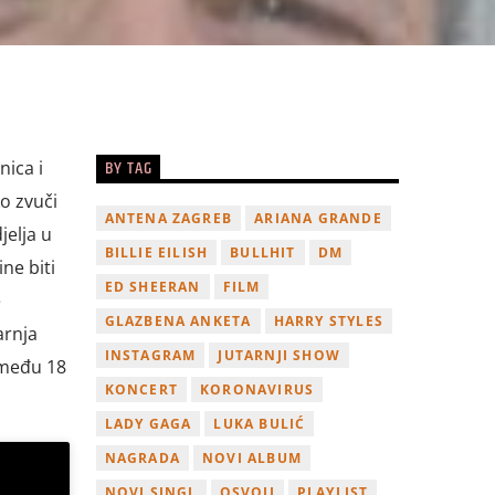
BY TAG
nica i
o zvuči
ANTENA ZAGREB
ARIANA GRANDE
jelja u
BILLIE EILISH
BULLHIT
DM
ne biti
ED SHEERAN
FILM
e
GLAZBENA ANKETA
HARRY STYLES
arnja
INSTAGRAM
JUTARNJI SHOW
zmeđu 18
KONCERT
KORONAVIRUS
LADY GAGA
LUKA BULIĆ
NAGRADA
NOVI ALBUM
NOVI SINGL
OSVOJI
PLAYLIST