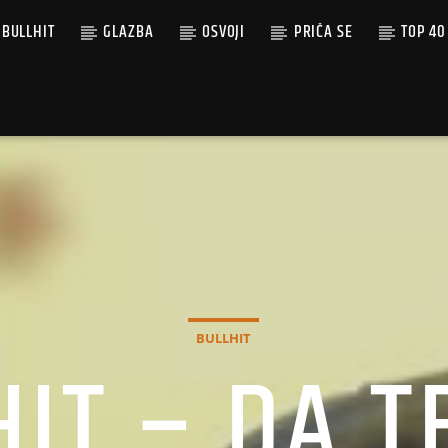
BULLHIT
GLAZBA
OSVOJI
PRIČA SE
TOP 40
BULLHIT
IT – DA T