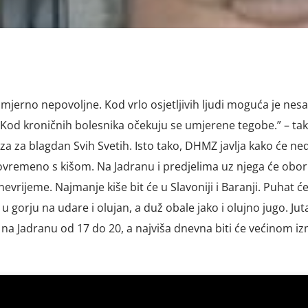
zmjerno nepovoljne. Kod vrlo osjetljivih ljudi moguća je nesa
. Kod kroničnih bolesnika očekuju se umjerene tegobe.” – tak
za blagdan Svih Svetih. Isto tako, DHMZ javlja kako će ned
ovremeno s kišom. Na Jadranu i predjelima uz njega će obori
evrijeme. Najmanje kiše bit će u Slavoniji i Baranji. Puhat ć
u gorju na udare i olujan, a duž obale jako i olujno jugo. Jut
na Jadranu od 17 do 20, a najviša dnevna biti će većinom i