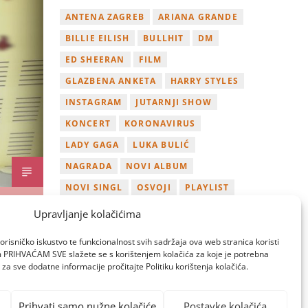
ANTENA ZAGREB
ARIANA GRANDE
BILLIE EILISH
BULLHIT
DM
ED SHEERAN
FILM
GLAZBENA ANKETA
HARRY STYLES
INSTAGRAM
JUTARNJI SHOW
KONCERT
KORONAVIRUS
LADY GAGA
LUKA BULIĆ
NAGRADA
NOVI ALBUM
NOVI SINGL
OSVOJI
PLAYLIST
TAMARA LOOS
TAYLOR SWIFT
Upravljanje kolačićima
TWITTER
VIDEO
YOUTUBE
orisničko iskustvo te funkcionalnost svih sadržaja ova web stranica koristi
ZAGREB
om PRIHVAĆAM SVE slažete se s korištenjem kolačića za koje je potrebna
za sve dodatne informacije pročitajte Politiku korištenja kolačića.
Prihvati samo nužne kolačiće
Postavke kolačića