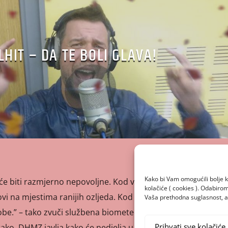
LHIT – DA TE BOLI GLAVA!
Kako bi Vam omogućili bolje k
e biti razmjerno nepovoljne. Kod vrlo osjetljivih ljudi
kolačiće ( cookies ). Odabir
vi na mjestima ranijih ozljeda. Kod kroničnih bolesnika
Vaša prethodna suglasnost, a 
be.” – tako zvuči službena biometeorološka prognoza za
Prihvati sve kolačiće
tako, DHMZ javlja kako će nedjelja u Hrvatskoj biti pretežno