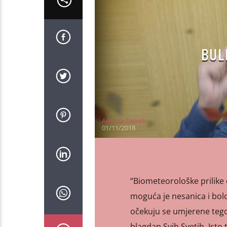
BUL
Antena Zagreb
01/11/2018
“Biometeorološke prilike ć
moguća je nesanica i bolo
očekuju se umjerene tego
blagdan Svih Svetih. Isto 