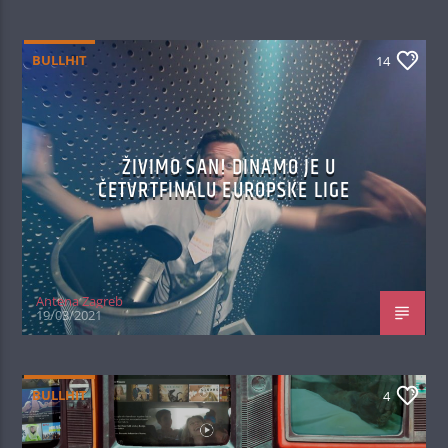
BULLHIT
14
ŽIVIMO SAN! DINAMO JE U
ČETVRTFINALU EUROPSKE LIGE
Antena Zagreb
19/03/2021
BULLHIT
4