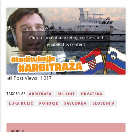
Click to accept marketing cookies and
enable this content
Post Views:
1,217
TAGGED AS
ARBITRAŽA
BULLHIT
HRVATSKA
LUKA BULIĆ
POHORJE
SAVUDRIJA
SLOVENIJA
AUTHOR