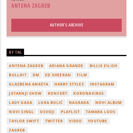
ANTENA ZAGREB
AUTHOR'S ARCHIVE
BY TAG
ANTENA ZAGREB
ARIANA GRANDE
BILLIE EILISH
BULLHIT
DM
ED SHEERAN
FILM
GLAZBENA ANKETA
HARRY STYLES
INSTAGRAM
JUTARNJI SHOW
KONCERT
KORONAVIRUS
LADY GAGA
LUKA BULIĆ
NAGRADA
NOVI ALBUM
NOVI SINGL
OSVOJI
PLAYLIST
TAMARA LOOS
TAYLOR SWIFT
TWITTER
VIDEO
YOUTUBE
ZAGREB