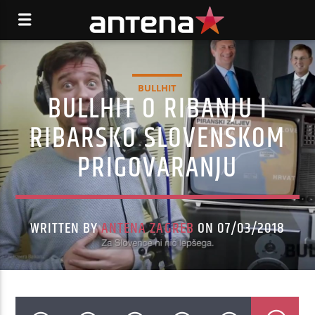
BULLHIT
BULLHIT O RIBANJU I
RIBARSKO SLOVENSKOM
PRIGOVARANJU
WRITTEN BY
ANTENA ZAGREB
ON 07/03/2018