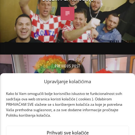
PREVIOUS POST
ZADNJI BULLHIT I ZADNJI JUTARNJI SHOW
U 2017., SAMO ZA KRALJICU SANDRU!
Upravljanje kolačićima
Kako bi Vam omogućili bolje korisničko iskustvo te funkcionalnost svih
sadržaja ova web stranica koristi kolačiće ( cookies ). Odabirom
PRIHVAĆAM SVE slažete se s korištenjem kolačića za koje je potrebna
Vaša prethodna suglasnost, a za sve dodatne informacije pročitajte
Politiku korištenja kolačića.
Prihvati sve kolačiće