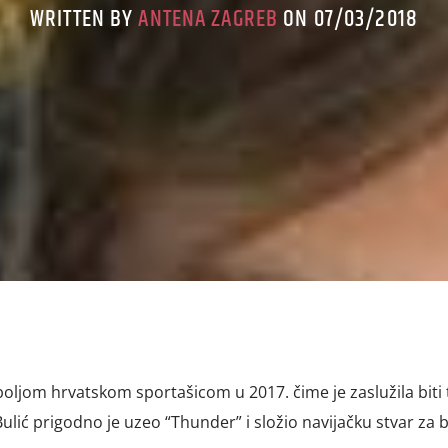
WRITTEN BY
ANTENA ZAGREB
ON 07/03/2018
boljom hrvatskom sportašicom u 2017. čime je zaslužila bit
Bulić prigodno je uzeo “Thunder” i složio navijačku stvar za