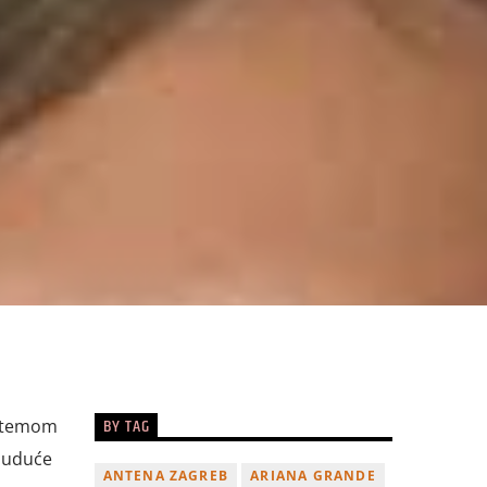
BY TAG
i temom
 buduće
ANTENA ZAGREB
ARIANA GRANDE