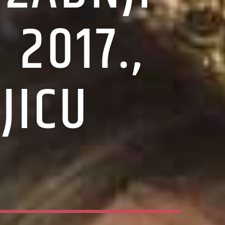
 2017.,
JICU